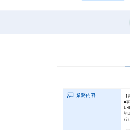
業務内容
【
■
E
初
行