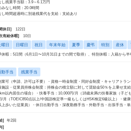
情報システム部門 など
なし残業手当額：3.9～6.1万円
経営陣と直接対峙し、全社的なプロジェクトを牽引していただきます。
のみなし時間：20.0時間
なし時間超過時に別途残業代を支給：支給あり
間休日]
122日
年次有給休暇]
10日
土曜日
日曜日
祝日
年末年始
夏季
慶弔
特別
産休
季休暇：5日間（6月1日〜10月31日までの間で取得）、特別休暇：入籍から
通勤手当
残業手当
副業可（申請、許可は不要）・資格一時金制度・同好会制度・キャリアトラン
養施設・従業員持株会制度：持株会の積立額に対して奨励金50％を上乗せ支給・
3km以内居住の場合）・扶養手当：10,000円/月（18歳未満の扶養家族（子ど
円/月（TOEIC850点以上/中国語検定準一級もしくはHSK検定6級以上）・健康促進
以上歩いた従業員）・休日出勤手当・深夜勤務手当・外勤手当・出張手当・単
給]
年2回
与]