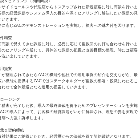
面談＆ヒアリング（初回商談）
ンサイドセールスや代理店からトスアップされた新規顧客に対し商談を行いま
客様の経営課題やシステム導入の目的を深くヒアリングし解決したい課題の見
ていきます。
要に応じZACのデモンストレーションを実施し、顧客への魅力付を図ります。
要件精査
回商談で見えてきた課題に対し、必要に応じて複数回のお打ち合わせを行いま
細のヒアリングを通じて、具体的な課題の把握と改善目標の整理、時には顧客
を洗い出していきます。
運用提案
件が整理されてきたらZACの機能や他社での運用事例の紹介を交えながら、
広い機能を提供するZACではステークホルダーが複数の部署・役職にわたる
合わせで全体最適となる運用の提案していきます。
クロージング
件精査が完了した後、導入の最終決裁を得るためのプレゼンテーションを実施
ZACの導入によって、お客様の経営課題がいかに解決され、理想の姿を実現で
営層へ力強く訴求します。
決裁＆契約締結
資対効果にご納得いただき、経営層からの決裁を得て契約締結となります。