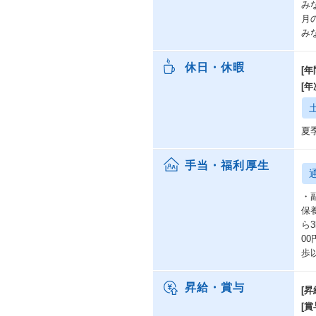
・
み
※
月
み
休日・休暇
[年
[
夏
手当・福利厚生
・
保
ら
00
歩
昇給・賞与
[昇
[賞