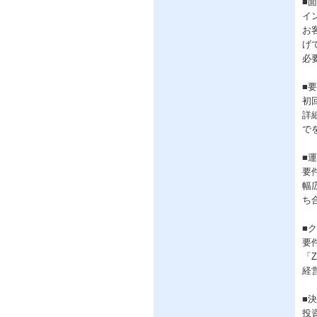
■
イ
お
げ
必
■
初
詳
で
■
要
幅
ち
■
要
「
経
■
投