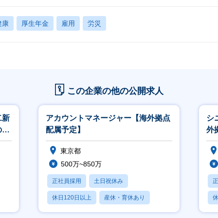
健康
厚生年金
雇用
労災
この企業の他の公開求人
二新
アカウントマネージャー【海外拠点
シ
のマ
配属予定】
外
修充
東京都
500万~850万
正社員採用
土日祝休み
休日120日以上
産休・育休あり
休
月残業20時間以内
月