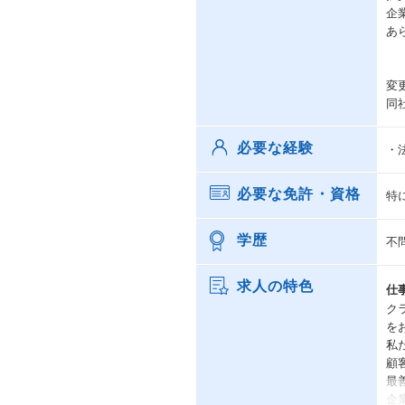
企
あ
変
同
必要な経験
・
必要な免許・資格
特
学歴
不
求人の特色
仕
ク
を
私
顧
最
企