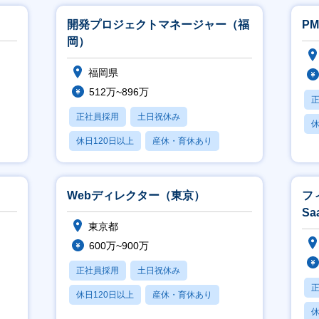
開発プロジェクトマネージャー（福
PM
岡）
福岡県
512万~896万
正社員採用
土日祝休み
休
休日120日以上
産休・育休あり
月
学歴不問
Webディレクター（東京）
フ
S
東京都
上
600万~900万
正社員採用
土日祝休み
休日120日以上
産休・育休あり
休