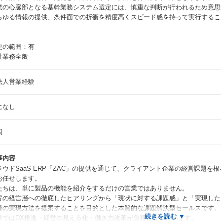
業の心臓部となる基幹業務システム選定には、慎重な判断が行われるため意思
らゆる情報の提供、条件面での折衝を精度高くスピード感を持って実行するこ
更の範囲：有
社業務全般
法人営業経験
になし
問
事内容
ラウドSaaS ERP「ZAC」の提供を通じて、クライアント企業の経営課題
お任せします。
たちは、単に製品の機能を紹介をするだけの営業ではありません。
客の経営層への徹底したヒアリングから「現状に対する課題感」と「実現した
善の実現方法を提案することを目的とした本質的な課題解決型セールスです。
業ではDX推進・経営の見える化・働き方改革が急務となっています。