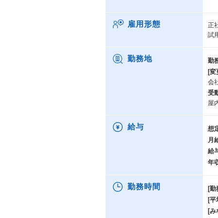
自
性
雇用形態
正
試
＜
経
販
勤務地
勤
ー
[変
主
会
受
＜
屋
基
性
給与
想
・
月
・
給
・
・
年
・
勤務時間
[勤
＜
[
・
・
[み