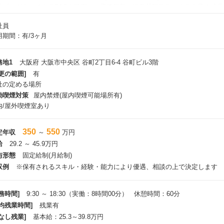
社プロダクトであるZACを活用した業務刷新、経営基盤強化による企業の成
向上を牽引していく新たな仲間を募集します。
社員
用期間：有/3ヶ月
ZACとは＞
営層から現場の担当者まで、全社で利用されるクラウド型の統合基幹業務シス
売管理、購買管理、勤怠管理、工数管理、経費管理、経営分析など、企業の業
務地1
大阪府 大阪市中央区 谷町2丁目6-4 谷町ビル3階
ルを備えています。
更の範囲]
有
に中小企業（従業員20名規模）から中堅企業（5000名規模）まで、幅広い企
社の定める場所
動喫煙対策
屋内禁煙(屋内喫煙可能場所有)
ZACで取り扱う経営課題＞
内/屋外喫煙室あり
幹システムだからこそ、企業の根幹に関わる大きなテーマに向き合います。幅
の高いソリューションを提供します。
350
550
定年収
～
万円
IPO（株式公開）を見据えた内部統制の強化・ガバナンス構築
給
29.2 ～ 45.9万円
働き方改革に伴う、脱アナログ・ペーパーレス化によるバックオフィス業務の
与形態
固定給制(月給制)
属人化した業務プロセスの標準化と、法改正へのスムーズな対応
プロジェクトごとの精緻な収支管理（どんぶり勘定からの脱却）
収例
※保有されるスキル・経験・能力により優遇、相談の上で決定します
リアルタイムなデータ連携による、管理会計にもとづいたスピーディな経営判
務時間]
9:30 ～ 18:30（実働：8時間00分） 休憩時間：60分
やり取りするカウンターパーソン＞
平均残業時間]
残業有
役員陣、取締役などの経営トップ
経営管理部門、事業企画部門
なし残業]
基本給：25.3～39.8万円