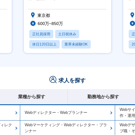
社
東京都
600万~850万
正社員採用
土日祝休み
休日120日以上
業界未経験OK
2
産休・育休あり
休
求人を探す
業種から探す
勤務地から探す
Webサ
Webディレクター・Webプランナー
作・運
ディレク
Webマーケティング・Webディレクター・プラ
Webデ
ンナー
ブ職・