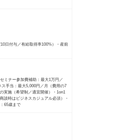
10日付与／有給取得率100%）・産前
セミナー参加費補助：最大1万円／
手当：最大5,000円／月（費用の7
実施（希望制／適宜開催）・1on1
商談時はビジネスカジュアル必須）・
：65歳まで