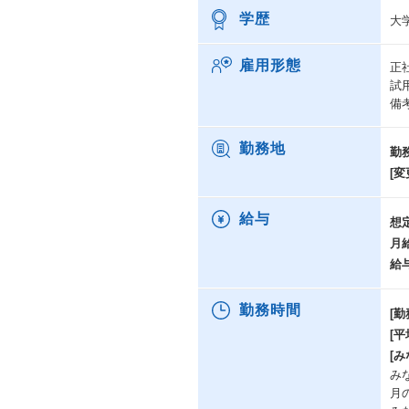
学歴
大
雇用形態
正
試
備
勤務地
勤
[変
給与
想
月
給
勤務時間
[勤
[
[み
みな
月