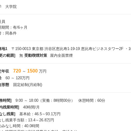
学 大学院
社員
用期間：有/6ヶ月
考：同条件
務地1
〒150-0013 東京都 渋谷区恵比寿1-19-19 恵比寿ビジネスタワー2F ・1
更の範囲]
無
受動喫煙対策
屋内全面禁煙
720
1500
定年収
～
万円
給
60 ～ 120万円
与形態
固定給制(月給制)
務時間]
9:00 ～ 18:00（実働：8時間00分） 休憩時間：60分
平均残業時間]
40時間/月
なし残業]
基本給：46.5～93.1万円
し残業手当額：13.4～26.8万円
のみなし時間：40.0時間