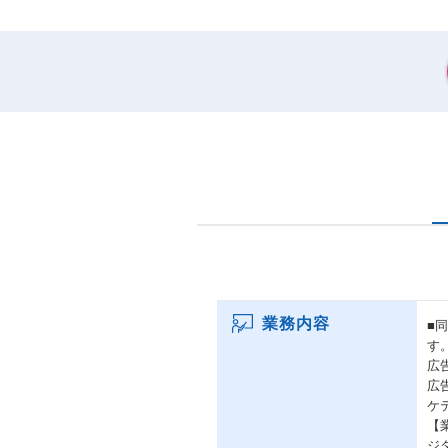
業務内容
■
す
広
広
ケ
【
ジ