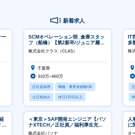
新着求人
ナー
SCMオペレーション部_倉庫スタッ
I
フ（船橋）【第2新卒/ジュニア層歓
多
迎】
リ
株式会社クラス（CLAS）
株式
千葉県
310万~460万
正社員採用
職種・業界未経験OK
土日祝休み
休日120日以上
休
産休・育休あり
月
経
＜東京＞SAP開発エンジニア【パソ
人
ク取
ナXTECH／正社員／福利厚生充実
に
◎】
く
株式会社パソナ
オ