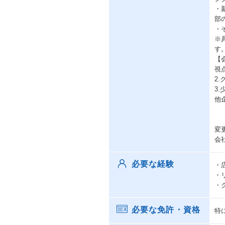
・
部
・
※
す
【
視
2
3
他
変
会
必要な経験
・
・
・
必要な免許・資格
特