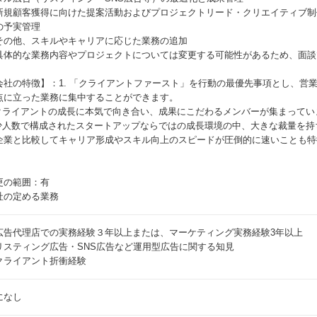
新規顧客獲得に向けた提案活動およびプロジェクトリード・クリエイティブ制
の予実管理
その他、スキルやキャリアに応じた業務の追加
具体的な業務内容やプロジェクトについては変更する可能性があるため、面談
。
会社の特徴】：1. 「クライアントファースト」を行動の最優先事項とし、営
点に立った業務に集中することができます。
.クライアントの成長に本気で向き合い、成果にこだわるメンバーが集まってい
.少人数で構成されたスタートアップならではの成長環境の中、大きな裁量を
企業と比較してキャリア形成やスキル向上のスピードが圧倒的に速いことも特
更の範囲：有
社の定める業務
広告代理店での実務経験３年以上または、マーケティング実務経験3年以上
リスティング広告・SNS広告など運用型広告に関する知見
クライアント折衝経験
になし