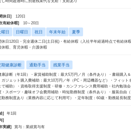
なし時間超過時に別途残業代を支給：支給あり
間休日]
120日
年次有給休暇]
10～20日
土曜日
日曜日
祝日
年末年始
夏季
間休日120日・完全週休二日(土日祝)・有給休暇（入社半年経過時点で有給休暇
後休暇、育児休暇・介護休暇
定期健康診断
通勤手当
残業手当
健康診断（年1回）・家賃補助制度：最大5万円／月（条件あり）・書籍購入＆
・ガジェット購入費補助：最大10万円／年（PC・周辺機器など）・フィットネス
まで補助）・資格取得支援制度・研修・カンファレンス費用補助・社内勉強会の
度・スポーツ・趣味オフ会費用補助・時短勤務制度（条件あり）・服装自由（
宅勤務制度あり（業務内容に応じて利用可）・定年制度：60歳・勤務延長制度
給]
年1回
与]
年実績]
賞与：業績賞与有