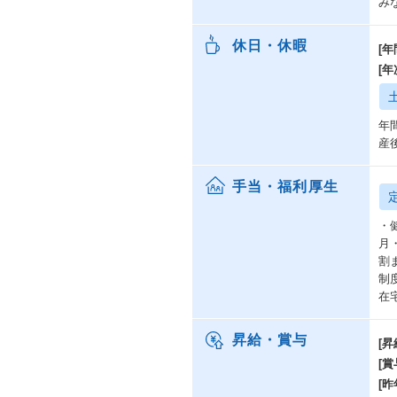
み
休日・休暇
[年
[
年
産
手当・福利厚生
・
月
割
制
在
昇給・賞与
[昇
[賞
[昨