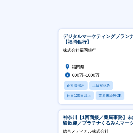
デジタルマーケティングプラン
【福岡銀行】
株式会社福岡銀行
福岡県
600万~1000万
正社員採用
土日祝休み
休日120日以上
業界未経験OK
産休・育休あり
神奈川【1回面接／薬局事務】未
験歓迎／プラチナくるみんマー
得／月平均残業13h／年休126日
総合メディカル株式会社