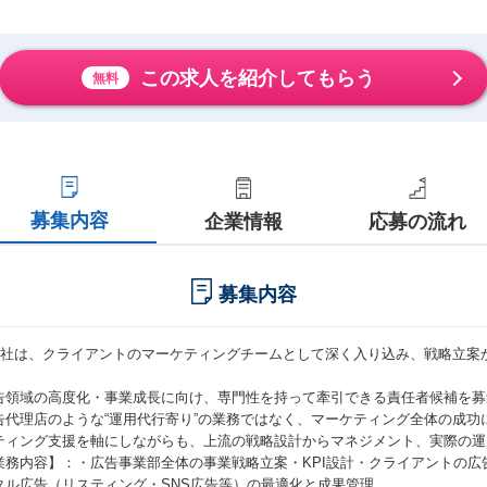
この求人を紹介してもらう
無料
募集内容
企業情報
応募の流れ
募集内容
同社は、クライアントのマーケティングチームとして深く入り込み、戦略立案
。
告領域の高度化・事業成長に向け、専門性を持って牽引できる責任者候補を募
告代理店のような“運用代行寄り”の業務ではなく、マーケティング全体の成功
ティング支援を軸にしながらも、上流の戦略設計からマネジメント、実際の運
業務内容】：・広告事業部全体の事業戦略立案・KPI設計・クライアントの
タル広告（リスティング・SNS広告等）の最適化と成果管理