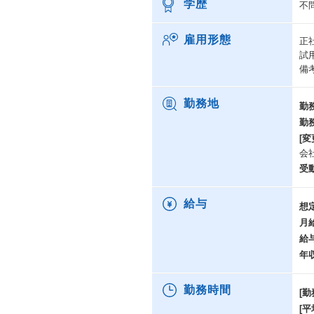
学歴
不
雇用形態
正
試
備
勤務地
勤
勤
[変
会
受
給与
想
月
給
年
勤務時間
[勤
[