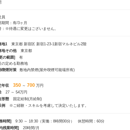
問
社員
用期間：有/3ヶ月
考：※待遇に変更はございません。
務地1
東京都 新宿区 新宿1-23-1新宿マルネビル2階
務地その他
東京都
更の範囲]
有
社の定める勤務地
動喫煙対策
敷地内禁煙(屋外喫煙可能場所有)
350
700
定年収
～
万円
給
27 ～ 54万円
与形態
固定給制(月給制)
収例
※ご経験・スキルを考慮して決定いたします。
務時間]
9:30 ～ 18:30（実働：8時間00分） 休憩時間：60分
平均残業時間]
20時間/月