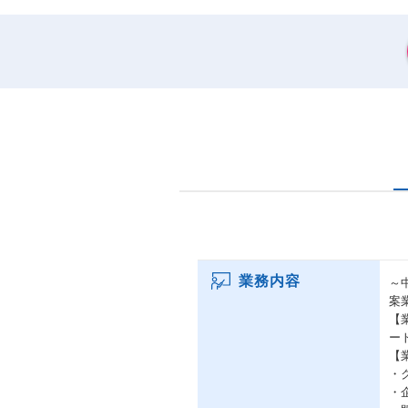
業務内容
～
案
【
ー
【
・
・