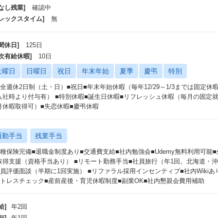
なし残業]
確認中
フレックスタイム]
無
間休日]
125日
年次有給休暇]
10日
土曜日
日曜日
祝日
年末年始
夏季
慶弔
特別
完全週休2日制（土・日）■祝日■年末年始休暇（毎年12/29～1/3までは固定
入社時より付与有） ■特別休暇■誕生日休暇■リフレッシュ休暇（毎月の固定
月休暇取得可）■失恋休暇■慶弔休暇
通勤手当
残業手当
各種保険完備■退職金制度あり■交通費支給■社内勉強会■Udemy無料利用可能
取得支援（資格手当あり） ■リモート勤務手当■社員旅行（年1回。北海道・沖縄
役員評価面談（半期に1回実施） ■リファラル採用インセンティブ■社内Wiki
ストレスチェック■産前産後・育児休暇制度■副業OK■社内懇親会費用補助
給]
年2回
与]
年1回