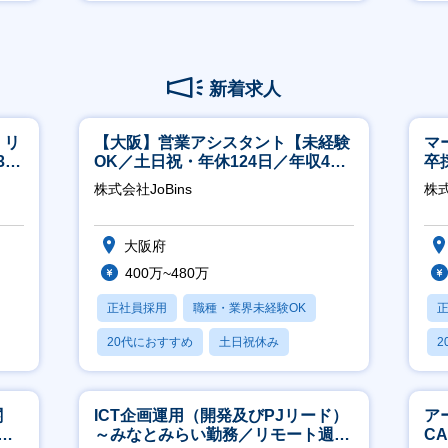
賞与あり
新着求人
】リ
【大阪】営業アシスタント【未経験
マ
40
OK／土日祝・年休124日／年収400
卒
万～／転勤なし】
ー
株式会社JoBins
株
実
大阪府
400万~480万
正社員採用
職種・業界未経験OK
20代におすすめ
土日祝休み
2
休日120日以上
休
関
ICT企画運用（開発及びPJリード）
ア
へ
～みなとみらい勤務／リモート週
C