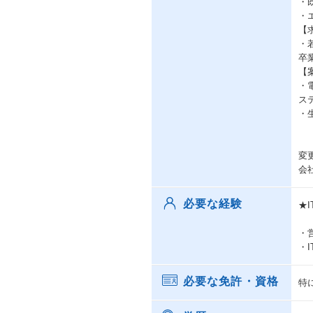
・
・
【
・
卒
【
・
ス
・
変
会
必要な経験
★
・
・
必要な免許・資格
特