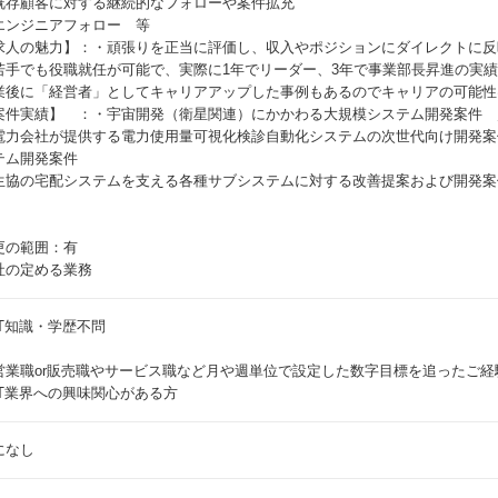
既存顧客に対する継続的なフォローや案件拡充
エンジニアフォロー 等
求人の魅力】：・頑張りを正当に評価し、収入やポジションにダイレクトに反
若手でも役職就任が可能で、実際に1年でリーダー、3年で事業部長昇進の実
業後に「経営者」としてキャリアアップした事例もあるのでキャリアの可能性
案件実績】 ：・宇宙開発（衛星関連）にかかわる大規模システム開発案件 
電力会社が提供する電力使用量可視化検診自動化システムの次世代向け開発案
テム開発案件
生協の宅配システムを支える各種サブシステムに対する改善提案および開発案
更の範囲：有
社の定める業務
IT知識・学歴不問
営業職or販売職やサービス職など月や週単位で設定した数字目標を追ったご経
IT業界への興味関心がある方
になし