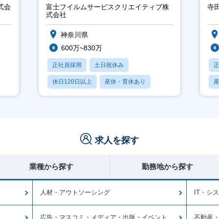
2OK／業務改善～
※
式会
富士フイルムサービスクリエイティブ株
寺
式会社
神奈川県
600万~830万
正社員採用
土日祝休み
休日120日以上
産休・育休あり
月残業20時間以内
求人を探す
業種から探す
勤務地から探す
人材・アウトソーシング
IT・シ
広告・マスコミ・メディア・出版・イベント
不動産