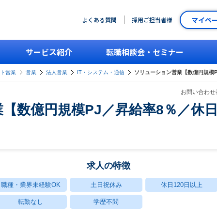
マイペ
よくある質問
採用ご担当者様
サービス紹介
転職相談会・セミナー
ント営業
営業
法人営業
IT・システム・通信
ソリューション営業【数億円規模P
お問い合わせ番
【数億円規模PJ／昇給率8％／休日
求人の特徴
職種・業界未経験OK
土日祝休み
休日120日以上
転勤なし
学歴不問