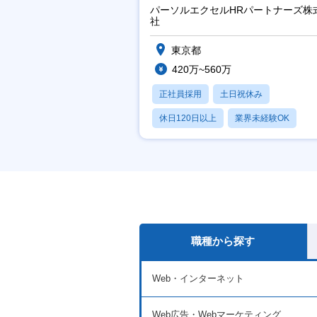
／チーム運営・体制構築
パーソルエクセルHRパートナーズ株
社
東京都
420万~560万
正社員採用
土日祝休み
休日120日以上
業界未経験OK
月残業20時間以内
職種から探す
Web・インターネット
Web広告・Webマーケティング