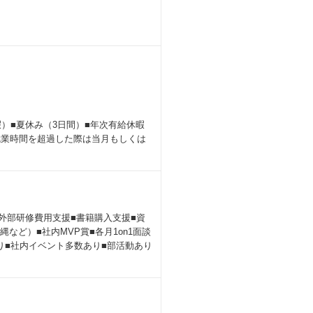
休暇）■夏休み（3日間）■年次有給休暇
就業時間を超過した際は当月もしくは
■外部研修費用支援■書籍購入支援■資
など）■社内MVP賞■各月1on1面談
あり■社内イベント多数あり■部活動あり