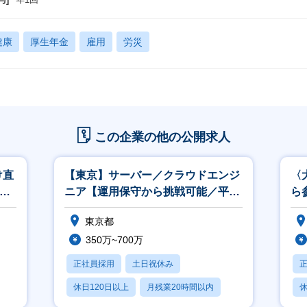
健康
厚生年金
雇用
労災
この企業の他の公開求人
け直
【東京】サーバー／クラウドエンジ
〈
給率
ニア【運用保守から挑戦可能／平均
ら
昇給率7.8％／夜勤シフト無】
常
東京都
350万~700万
正社員採用
土日祝休み
休日120日以上
月残業20時間以内
休