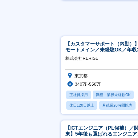
賞与あり
【カスタマーサポート（内勤）
モートメイン／未経験OK／年収3
万～／年間休日125日
株式会社RERISE
東京都
340万~550万
正社員採用
職種・業界未経験OK
休日120日以上
月残業20時間以内
賞与あり
【ICTエンジニア（PL候補）／
東】5年後も選ばれるエンジニア