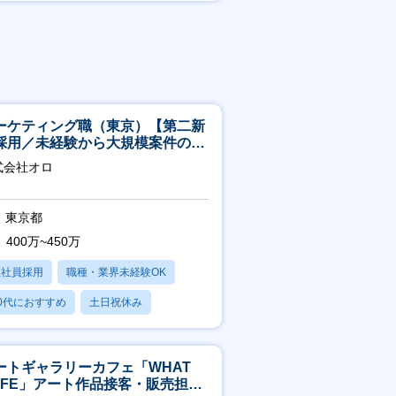
賞与あり
ーケティング職（東京）【第二新
採用／未経験から大規模案件のマ
ケティングが経験できる／研修充
式会社オロ
】
東京都
400万~450万
正社員採用
職種・業界未経験OK
0代におすすめ
土日祝休み
日120日以上
ートギャラリーカフェ「WHAT
AFE」アート作品接客・販売担当