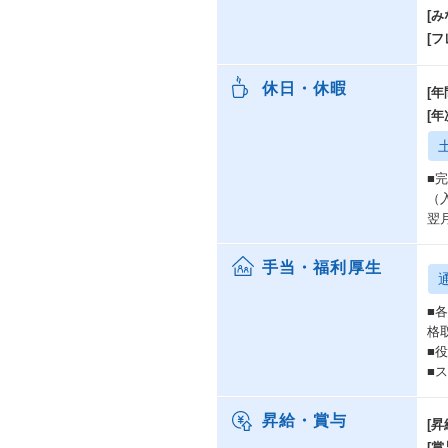
[み
[
休日・休暇
[年
[
■
（
翌
手当・福利厚生
■
格
■
■
昇給・賞与
[昇
[賞