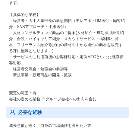
ます。
【具体的な業務】
・経営者・大手人事部長の新規開拓（テレアポ・DM送付・顧客紹
介・SNSアプローチ・手紙送付）
・人材コンサルティング商品のご提案(人材紹介・無期雇用派遣紹
介・合説・ハイキャリア紹介・スカウトサービス・福利厚生商
材・フリーランス紹介等沢山の商材の中から適性の商材を販売す
る課に配属となります。)
・サービスのご利用前後のお客様対応・定例MTGといった既存顧
客対応
・経営者交流会・勉強会の参加等
・新規事業・新規商品の開発～拡販
変更の範囲：有
会社の定める業務 ※グループ会社への出向を含む
必要な経験
成長意欲が高く、自身の市場価値を高めたい方