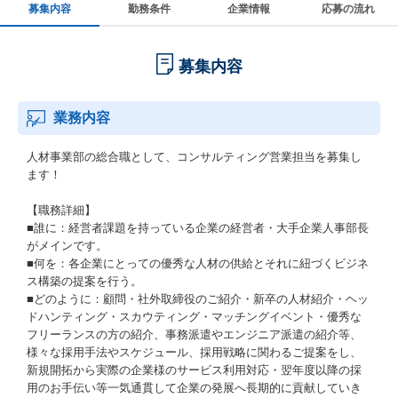
募集内容
勤務条件
企業情報
応募の流れ
募集内容
業務内容
人材事業部の総合職として、コンサルティング営業担当を募集し
ます！
【職務詳細】
■誰に：経営者課題を持っている企業の経営者・大手企業人事部長
がメインです。
■何を：各企業にとっての優秀な人材の供給とそれに紐づくビジネ
ス構築の提案を行う。
■どのように：顧問・社外取締役のご紹介・新卒の人材紹介・ヘッ
ドハンティング・スカウティング・マッチングイベント・優秀な
フリーランスの方の紹介、事務派遣やエンジニア派遣の紹介等、
様々な採用手法やスケジュール、採用戦略に関わるご提案をし、
新規開拓から実際の企業様のサービス利用対応・翌年度以降の採
用のお手伝い等一気通貫して企業の発展へ長期的に貢献していき