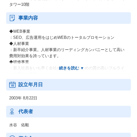
タワー10階
事業内容
◆WEB事業
：SEO、広告運用をはじめWEBのトータルプロモーション
◆人材事業
：新卒紹介事業。人材事業のリーディングカンパニーとして高い
費用対効果を誇っています。
◆研修事業
：新入社員をいち早く会社の戦力にするための質の高いフルライ
ンの研修を用意。
◆エクゼパート事業
設立年月日
：日本を代表する企業の元役員や多くの人脈をもつハイスペック
人材を格安でお客様に紹介致します。
2003年 8月22日
◆医療事業
：IT×医療で世界No.1という旗の下、バンコクにおけるクリニック
事業、医療メディア事業を展開。今後世界中に拡大予定。
代表者
水谷 佑毅