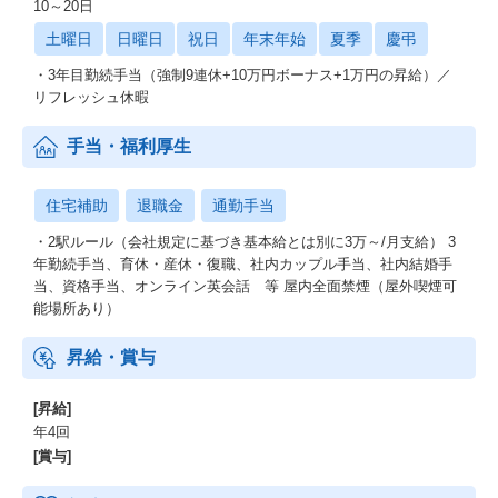
10～20日
土曜日
日曜日
祝日
年末年始
夏季
慶弔
・3年目勤続手当（強制9連休+10万円ボーナス+1万円の昇給）／
リフレッシュ休暇
手当・福利厚生
住宅補助
退職金
通勤手当
・2駅ルール（会社規定に基づき基本給とは別に3万～/月支給） 3
年勤続手当、育休・産休・復職、社内カップル手当、社内結婚手
当、資格手当、オンライン英会話 等 屋内全面禁煙（屋外喫煙可
能場所あり）
昇給・賞与
[昇給]
年4回
[賞与]