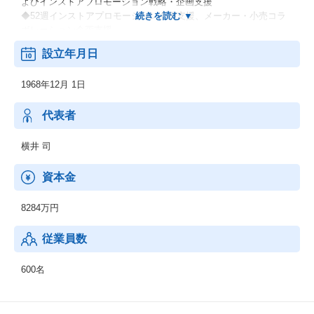
よびインストアプロモーション戦略・企画支援
◆52週インストアプロモーション企画支援、メーカー・小売コラ
ボレーション企画支援
◆ブランド開発・育成計画支援、クロスメディアプロモーション
設立年月日
企画支援
◆売り場空間演出、イベント・展示会企画運営、クリエイティブ
1968年12月 1日
戦略支援、デザイン制作
◆デジタル媒体企画制作、WEBコミュニケーションサイト運営、
各種SPツール制作・物流システム運営
代表者
など
横井 司
資本金
8284万円
従業員数
600名