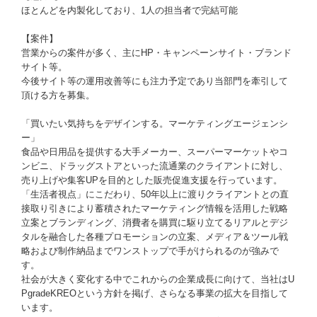
ほとんどを内製化しており、1人の担当者で完結可能
【案件】
営業からの案件が多く、主にHP・キャンペーンサイト・ブランド
サイト等。
今後サイト等の運用改善等にも注力予定であり当部門を牽引して
頂ける方を募集。
「買いたい気持ちをデザインする。マーケティングエージェンシ
ー」
食品や日用品を提供する大手メーカー、スーパーマーケットやコ
ンビニ、ドラッグストアといった流通業のクライアントに対し、
売り上げや集客UPを目的とした販売促進支援を行っています。
「生活者視点」にこだわり、50年以上に渡りクライアントとの直
接取り引きにより蓄積されたマーケティング情報を活用した戦略
立案とブランディング、消費者を購買に駆り立てるリアルとデジ
タルを融合した各種プロモーションの立案、メディア＆ツール戦
略および制作納品までワンストップで手がけられるのが強みで
す。
社会が大きく変化する中でこれからの企業成長に向けて、当社はU
PgradeKREOという方針を掲げ、さらなる事業の拡大を目指して
います。