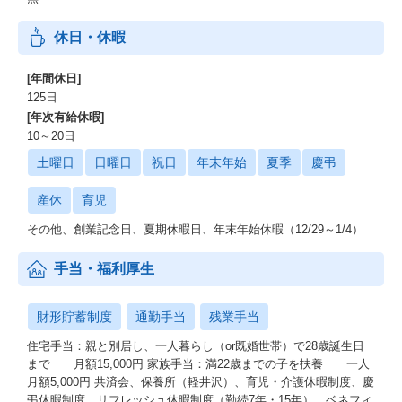
休日・休暇
[年間休日]
125日
[年次有給休暇]
10～20日
土曜日
日曜日
祝日
年末年始
夏季
慶弔
産休
育児
その他、創業記念日、夏期休暇日、年末年始休暇（12/29～1/4）
手当・福利厚生
財形貯蓄制度
通勤手当
残業手当
住宅手当：親と別居し、一人暮らし（or既婚世帯）で28歳誕生日
まで 月額15,000円 家族手当：満22歳までの子を扶養 一人
月額5,000円 共済会、保養所（軽井沢）、育児・介護休暇制度、慶
弔休暇制度、リフレッシュ休暇制度（勤続7年・15年）、ベネフィ