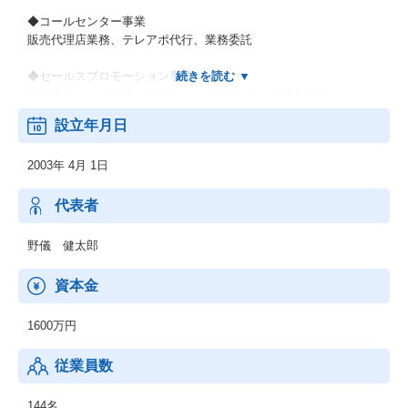
◆コールセンター事業
販売代理店業務、テレアポ代行、業務委託
◆セールスプロモーション事業
プロモーション企画・グラフィックデザイン・WEB制作
設立年月日
◆教育事業
スクールIEフランチャイズ運営（立石校・平校・葛飾奥戸校・小
2003年 4月 1日
岩南校・堀切菖蒲園校）
代表者
野儀 健太郎
資本金
1600万円
従業員数
144名