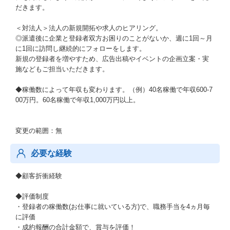
だきます。
＜対法人＞法人の新規開拓や求人のヒアリング。
◎派遣後に企業と登録者双方お困りのことがないか、週に1回～月
に1回に訪問し継続的にフォローをします。
新規の登録者を増やすため、広告出稿やイベントの企画立案・実
施などもご担当いただきます。
◆稼働数によって年収も変わります。（例）40名稼働で年収600-7
00万円。60名稼働で年収1,000万円以上。
変更の範囲：無
必要な経験
◆顧客折衝経験
◆評価制度
・登録者の稼働数(お仕事に就いている方)で、職務手当を4ヵ月毎
に評価
・成約報酬の合計金額で、賞与を評価！