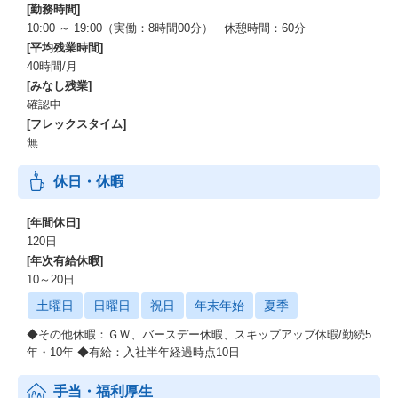
[勤務時間]
10:00 ～ 19:00（実働：8時間00分） 休憩時間：60分
[平均残業時間]
40時間/月
[みなし残業]
確認中
[フレックスタイム]
無
休日・休暇
[年間休日]
120日
[年次有給休暇]
10～20日
土曜日
日曜日
祝日
年末年始
夏季
◆その他休暇：ＧＷ、バースデー休暇、スキップアップ休暇/勤続5
年・10年 ◆有給：⼊社半年経過時点10⽇
手当・福利厚生