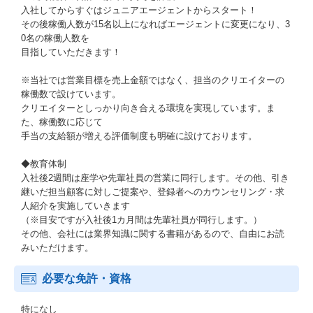
入社してからすぐはジュニアエージェントからスタート！
その後稼働人数が15名以上になればエージェントに変更になり、3
0名の稼働人数を
目指していただきます！
※当社では営業目標を売上金額ではなく、担当のクリエイターの
稼働数で設けています。
クリエイターとしっかり向き合える環境を実現しています。ま
た、稼働数に応じて
手当の支給額が増える評価制度も明確に設けております。
◆教育体制
入社後2週間は座学や先輩社員の営業に同行します。その他、引き
継いだ担当顧客に対しご提案や、登録者へのカウンセリング・求
人紹介を実施していきます
（※目安ですが入社後1カ月間は先輩社員が同行します。）
その他、会社には業界知識に関する書籍があるので、自由にお読
みいただけます。
必要な免許・資格
特になし