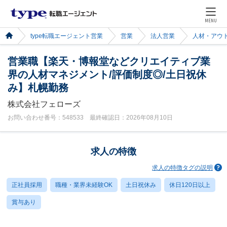
MENU
type転職エージェント営業
営業
法人営業
人材・アウ
営業職【楽天・博報堂などクリエイティブ業
界の人材マネジメント/評価制度◎/土日祝休
み】札幌勤務
株式会社フェローズ
お問い合わせ番号：548533 最終確認日：2026年08月10日
求人の特徴
求人の特徴タグの説明
正社員採用
職種・業界未経験OK
土日祝休み
休日120日以上
賞与あり