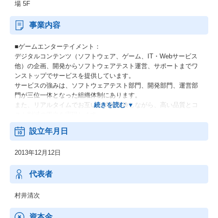
場 5F
事業内容
■ゲームエンターテイメント：
デジタルコンテンツ（ソフトウェア、ゲーム、IT・Webサービス
他）の企画、開発からソフトウェアテスト運営、サポートまでワ
ンストップでサービスを提供しています。
サービスの強みは、ソフトウェアテスト部⾨、開発部⾨、運営部
⾨が三位⼀体となった組織体制にあります。
また、リアルタイムでお互いに情報交換しながら、⾼い品質とコ
スト削減の両⽴を実現します。
設立年月日
■デジタルソリューション：
webサイト制作や運用、webサービス・アプリ開発の実績がござい
2013年12月12日
ます。
■ソフトウェアテスト：
代表者
同社の強みは、企画・開発・評価・デバッグ・運営までワンスト
ップでサービスを提供していること。
村井清次
そのため社内のソフトウェアテスト部門と、開発・運営部門の距
離が近く、常に技術交流・人材交流を図っており、より良いコン
資本金