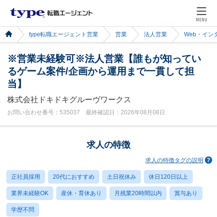
MENU
type転職エージェント営業
営業
法人営業
Web・イン
※営業未経験可※法人営業【誰もが知ってい
るゲーム案件/企画から運用まで一貫して担
当】
株式会社ドキドキグルーヴワークス
お問い合わせ番号：535037 最終確認日：2026年08月08日
求人の特徴
求人の特徴タグの説明
正社員採用
20代におすすめ
土日祝休み
休日120日以上
業界未経験OK
産休・育休あり
月残業20時間以内
賞与あり
学歴不問