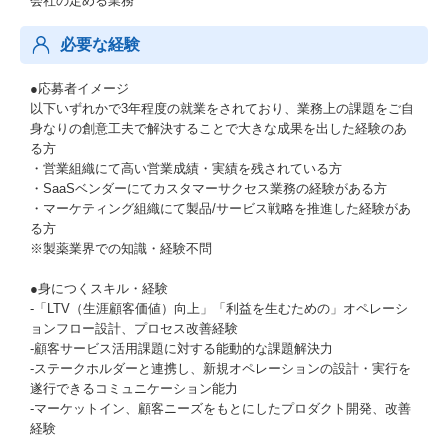
会社の定める業務
必要な経験
●応募者イメージ
以下いずれかで3年程度の就業をされており、業務上の課題をご自
身なりの創意工夫で解決することで大きな成果を出した経験のあ
る方
・営業組織にて高い営業成績・実績を残されている方
・SaaSベンダーにてカスタマーサクセス業務の経験がある方
・マーケティング組織にて製品/サービス戦略を推進した経験があ
る方
※製薬業界での知識・経験不問
●身につくスキル・経験
-「LTV（生涯顧客価値）向上」「利益を生むための」オペレーシ
ョンフロー設計、プロセス改善経験
-顧客サービス活用課題に対する能動的な課題解決力
-ステークホルダーと連携し、新規オペレーションの設計・実行を
遂行できるコミュニケーション能力
-マーケットイン、顧客ニーズをもとにしたプロダクト開発、改善
経験