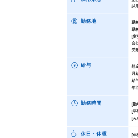
Cy
試
ス
メ
勤務地
勤
■
勤
イ
[変
社
会
ソ
ラ
受
ベ
脳
給与
想
月
■
家
給
引
年
子
企
勤務時間
[勤
■
[
※
[み
※
htt
休日・休暇
[年