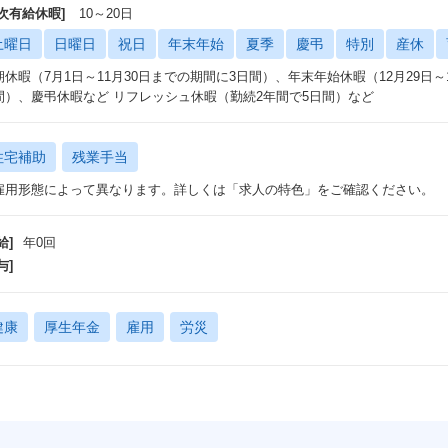
年次有給休暇]
10～20日
土曜日
日曜日
祝日
年末年始
夏季
慶弔
特別
産休
期休暇（7月1日～11月30日までの期間に3日間）、年末年始休暇（12月29日
間）、慶弔休暇など リフレッシュ休暇（勤続2年間で5日間）など
住宅補助
残業手当
雇用形態によって異なります。詳しくは「求人の特色」をご確認ください。
給]
年0回
与]
健康
厚生年金
雇用
労災