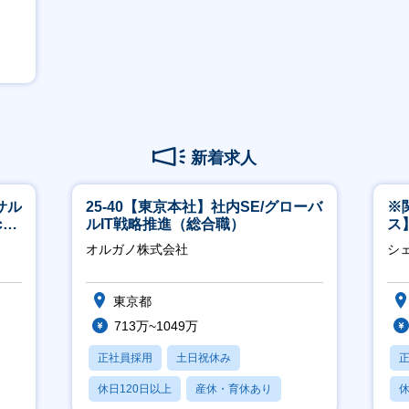
新着求人
サル
25-40【東京本社】社内SE/グローバ
※
h
ルIT戦略推進（総合職）
ス
ー
オルガノ株式会社
シ
東京都
713万~1049万
正社員採用
土日祝休み
休日120日以上
産休・育休あり
休