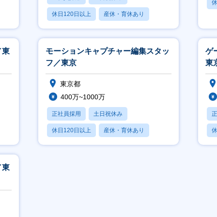
休
休日120日以上
産休・育休あり
月
月残業20時間以内
／東
モーションキャプチャー編集スタッ
ゲ
フ／東京
東
東京都
400万~1000万
正社員採用
土日祝休み
休日120日以上
産休・育休あり
休
月残業20時間以内
月
／東