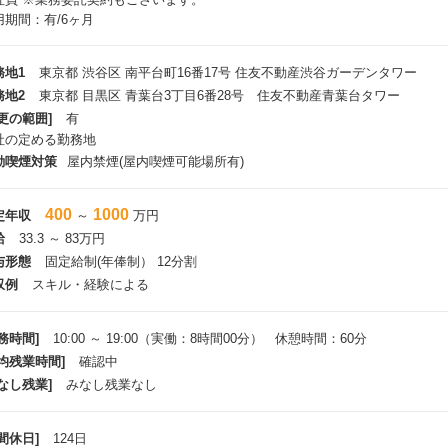
Study
用期間：有/6ヶ月
キルサーズデー
ンタートレーナー制度 （新卒及び第二新卒向け）
務地1
東京都 渋谷区 南平台町16番17号 住友不動産渋谷ガーデンタワー
健康サポート・補助制度
務地2
東京都 目黒区 青葉台3丁目6番28号 住友不動産青葉台タワー
ンフルエンザワクチン接種
更の範囲]
有
内常設の整体
社の定める勤務地
フトドリンク無料
ンチ補助
動喫煙対策
屋内禁煙(屋内喫煙可能場所有)
ビーシッター利用割引制度
ドック
400
1000
定年収
～
万円
給
33.3 ～ 83万円
手当/その他（正社員向け）
賃補助制度（2駅ルール・どこでもルール）
与形態
固定給制(年俸制） 12分割
越手当
収例
スキル・経験による
ども手当
業型確定拠出年金制度
務時間]
10:00 ～ 19:00（実働：8時間00分） 休憩時間：60分
その他
平均残業時間]
確認中
業務委託契約の場合、福利厚生はこの限りではありません。
なし残業]
みなし残業なし
詳細につきましては、下記URLからご覧ください。
ps://recruit.cygames.co.jp/benefits/
間休日]
124日