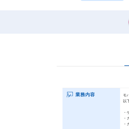
業務内容
モ
以
・
・
・