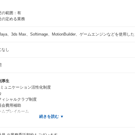
更の範囲：有
社の定める業務
aya、3ds Max、Softimage、MotionBuilder、ゲームエンジンなど
になし
問
利厚生
コミュニケーション活性化制度
会
フィシャルクラブ制度
親会費用補助
ームプレイルーム
スキルアップサポート
社研修プログラム
社員
※業務委託契約もございます。