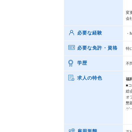
変
会
必要な経験
・M
必要な免許・資格
特
学歴
不
求人の特色
福
■
総
オ
懇
ゲ
■
入
雇用形態
正