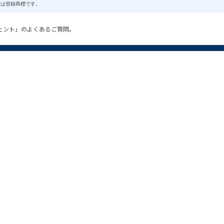
商標または登録商標です。
ジェント」のよくあるご質問。
WEBマガジン一覧
ンジニアtype
oman type
0's type