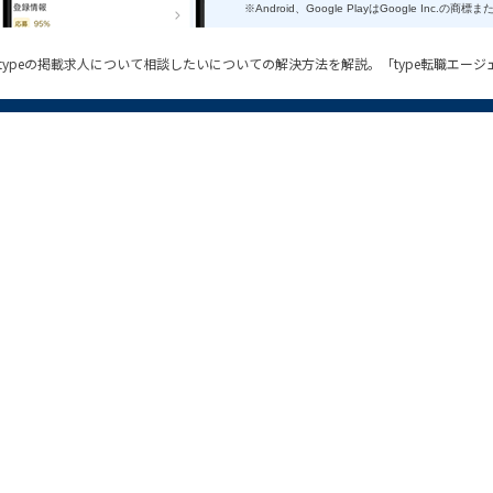
※Android、Google PlayはGoogle Inc.の
転職typeの掲載求人について相談したいについての解決方法を解説。「type転職エー
関連サイト一覧
サイトマップ
type女性の転職エージェント
エ
運営会社
求人サイトtype
W
自社採用
女の転職type
2
個人情報の取扱い
type IT派遣
クッキーポリシー
type就活
利用規約
type就活エージェント
よって運営されています