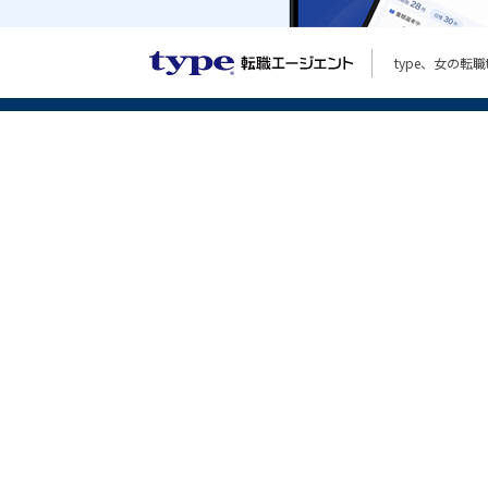
type、女の
type転職エージェントTOP
転職エージェントとは
転職エージェントとの面談
転職相談会・セミナー
よくあるご質問
マイページログイン
採用ご担当者様へ
「
type転職エージェント
」のサイトは株式会社キャリアデザインセンターに
© CAREER DESIGN CENTER CO.,LTD. ALL RIGHTS RESERVED