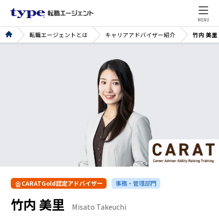
MENU
転職エージェントとは
キャリアアドバイザー紹介
竹内 美里
CARATGold認定アドバイザー
事務・管理部門
竹内 美里
Misato Takeuchi