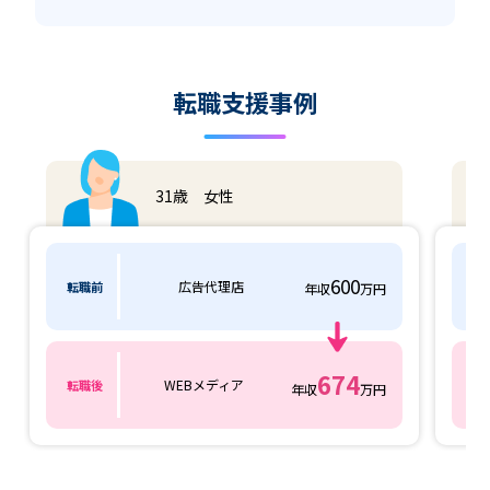
転職支援事例
31歳 女性
600
広告代理店
転職前
転
年収
万円
674
WEBメディア
転職後
転
年収
万円