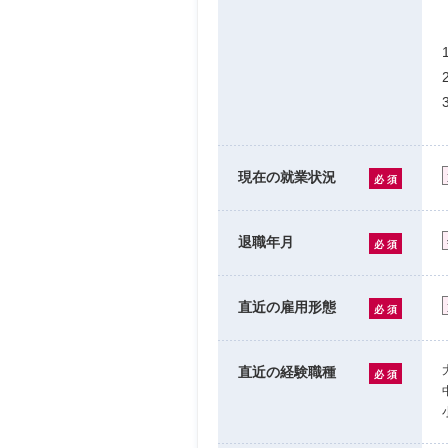
現在の就業状況
必 須
退職年月
必 須
直近の雇用形態
必 須
直近の経験職種
必 須