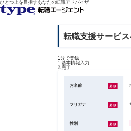
ひとつ上を目指すあなたの転職アドバイザー
転職支援サービス
1分
で登録
1.基本情報入力
2.完了
お名前
必 須
フリガナ
必 須
性別
必 須