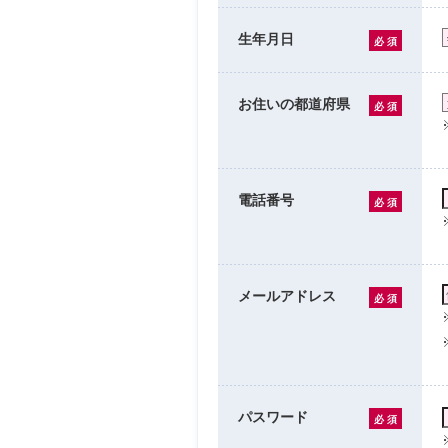
生年月日
必 須
お住いの都道府県
必 須
電話番号
必 須
メールアドレス
必 須
パスワード
必 須