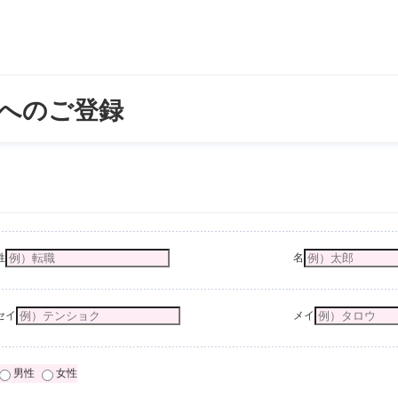
へのご登録
姓
名
セイ
メイ
男性
女性