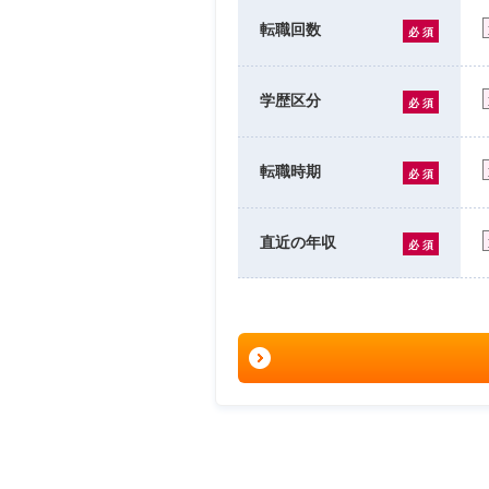
転職回数
必 須
学歴区分
必 須
転職時期
必 須
直近の年収
必 須