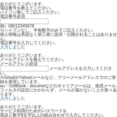
ありがとうございます。
電話番号を教えてください。
ハイフン無しでご記入ください。
電話番号
必須
例）09012345678
※ハイフンなし、半角数字のみでご記入ください。
個人情報は承諾なく第三者に提供・公開されることはありませ
ん。
電話番号を入力してください。
入力しました
ありがとうございます。
メールアドレスを教えてください。
メールアドレス
必須
メールアドレスを入力してくださ
い。
※GmailやYahoo!メールなど、フリーメールアドレスでのご登
録を推奨しています。
au・SoftBank・docomoなどのキャリアメールは、迷惑メール
フィルタの設定にかかわらず、メールが届かないことが多々あ
ります。
入力しました
ありがとうございます。
サービス利用のためのパスワードを
英語と数字8文字以上の組み合わせで入力してください。