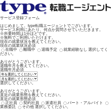
サービス登録フォーム
はじめまして。type転職エージェントでございます。
サービス利用にあたり、何点か質問させていただきます。
※所要時間は1分ほどです。
※無料でご利用いただけます。
現在の就業状況を教えてください。
現在の就業状況
必須
在職中
離職中
退職予定
就業経験なし
選択してく
ださい。
ありがとうございます。
退職年月を教えてください。
退職年月
必須
選択してください。
ありがとうございます。
直近の就業形態を教えてください。
直近の就業形態
必須
正社員
契約社員
派遣社員
パート・アルバイト
業務委託
その他
選択してください。