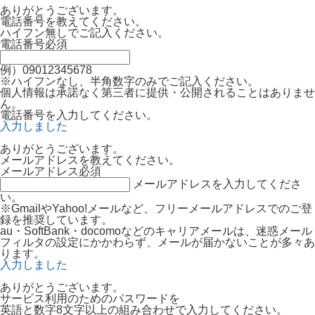
ありがとうございます。
電話番号を教えてください。
ハイフン無しでご記入ください。
電話番号
必須
例）09012345678
※ハイフンなし、半角数字のみでご記入ください。
個人情報は承諾なく第三者に提供・公開されることはありませ
ん。
電話番号を入力してください。
入力しました
ありがとうございます。
メールアドレスを教えてください。
メールアドレス
必須
メールアドレスを入力してくださ
い。
※GmailやYahoo!メールなど、フリーメールアドレスでのご登
録を推奨しています。
au・SoftBank・docomoなどのキャリアメールは、迷惑メール
フィルタの設定にかかわらず、メールが届かないことが多々あ
ります。
入力しました
ありがとうございます。
サービス利用のためのパスワードを
英語と数字8文字以上の組み合わせで入力してください。