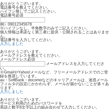
ありがとうございます。
電話番号を教えてください。
ハイフン無しでご記入ください。
電話番号
必須
例）09012345678
※ハイフンなし、半角数字のみでご記入ください。
個人情報は承諾なく第三者に提供・公開されることはありませ
ん。
電話番号を入力してください。
入力しました
ありがとうございます。
メールアドレスを教えてください。
メールアドレス
必須
メールアドレスを入力してくださ
い。
※GmailやYahoo!メールなど、フリーメールアドレスでのご登
録を推奨しています。
au・SoftBank・docomoなどのキャリアメールは、迷惑メール
フィルタの設定にかかわらず、メールが届かないことが多々あ
ります。
入力しました
ありがとうございます。
サービス利用のためのパスワードを
英語と数字8文字以上の組み合わせで入力してください。