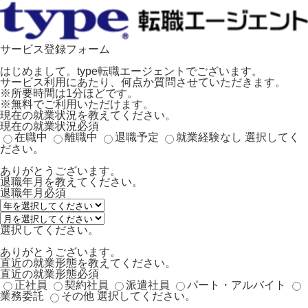
サービス登録フォーム
はじめまして。type転職エージェントでございます。
サービス利用にあたり、何点か質問させていただきます。
※所要時間は1分ほどです。
※無料でご利用いただけます。
現在の就業状況を教えてください。
現在の就業状況
必須
在職中
離職中
退職予定
就業経験なし
選択してく
ださい。
ありがとうございます。
退職年月を教えてください。
退職年月
必須
選択してください。
ありがとうございます。
直近の就業形態を教えてください。
直近の就業形態
必須
正社員
契約社員
派遣社員
パート・アルバイト
業務委託
その他
選択してください。