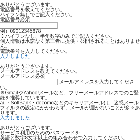
ありがとうございます。
電話番号を教えてください。
ハイフン無しでご記入ください。
電話番号
必須
例）09012345678
※ハイフンなし、半角数字のみでご記入ください。
個人情報は承諾なく第三者に提供・公開されることはありませ
ん。
電話番号を入力してください。
入力しました
ありがとうございます。
メールアドレスを教えてください。
メールアドレス
必須
メールアドレスを入力してくださ
い。
※GmailやYahoo!メールなど、フリーメールアドレスでのご登
録を推奨しています。
au・SoftBank・docomoなどのキャリアメールは、迷惑メール
フィルタの設定にかかわらず、メールが届かないことが多々あ
ります。
入力しました
ありがとうございます。
サービス利用のためのパスワードを
英語と数字8文字以上の組み合わせで入力してください。