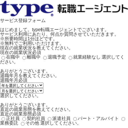
サービス登録フォーム
はじめまして。type転職エージェントでございます。
サービス利用にあたり、何点か質問させていただきます。
※所要時間は1分ほどです。
※無料でご利用いただけます。
現在の就業状況を教えてください。
現在の就業状況
必須
在職中
離職中
退職予定
就業経験なし
選択してく
ださい。
ありがとうございます。
退職年月を教えてください。
退職年月
必須
選択してください。
ありがとうございます。
直近の就業形態を教えてください。
直近の就業形態
必須
正社員
契約社員
派遣社員
パート・アルバイト
業務委託
その他
選択してください。