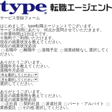
サービス登録フォーム
はじめまして。type転職エージェントでございます。
サービス利用にあたり、何点か質問させていただきます。
※所要時間は1分ほどです。
※無料でご利用いただけます。
現在の就業状況を教えてください。
現在の就業状況
必須
在職中
離職中
退職予定
就業経験なし
選択してく
ださい。
ありがとうございます。
退職年月を教えてください。
退職年月
必須
選択してください。
ありがとうございます。
直近の就業形態を教えてください。
直近の就業形態
必須
正社員
契約社員
派遣社員
パート・アルバイト
業務委託
その他
選択してください。