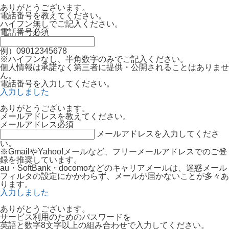
ありがとうございます。
電話番号を教えてください。
ハイフン無しでご記入ください。
電話番号
必須
例）09012345678
※ハイフンなし、半角数字のみでご記入ください。
個人情報は承諾なく第三者に提供・公開されることはありませ
ん。
電話番号を入力してください。
入力しました
ありがとうございます。
メールアドレスを教えてください。
メールアドレス
必須
メールアドレスを入力してくださ
い。
※GmailやYahoo!メールなど、フリーメールアドレスでのご登
録を推奨しています。
au・SoftBank・docomoなどのキャリアメールは、迷惑メール
フィルタの設定にかかわらず、メールが届かないことが多々あ
ります。
入力しました
ありがとうございます。
サービス利用のためのパスワードを
英語と数字8文字以上の組み合わせで入力してください。