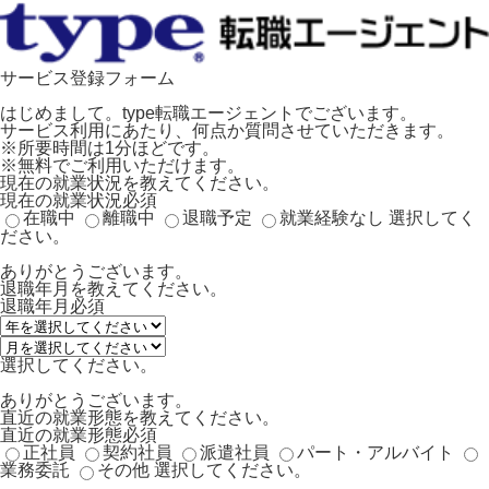
サービス登録フォーム
はじめまして。type転職エージェントでございます。
サービス利用にあたり、何点か質問させていただきます。
※所要時間は1分ほどです。
※無料でご利用いただけます。
現在の就業状況を教えてください。
現在の就業状況
必須
在職中
離職中
退職予定
就業経験なし
選択してく
ださい。
ありがとうございます。
退職年月を教えてください。
退職年月
必須
選択してください。
ありがとうございます。
直近の就業形態を教えてください。
直近の就業形態
必須
正社員
契約社員
派遣社員
パート・アルバイト
業務委託
その他
選択してください。