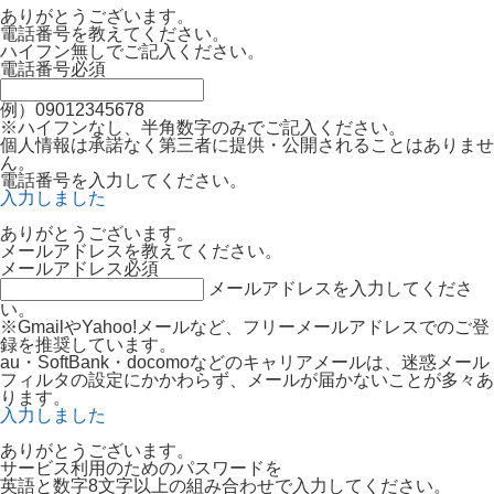
ありがとうございます。
電話番号を教えてください。
ハイフン無しでご記入ください。
電話番号
必須
例）09012345678
※ハイフンなし、半角数字のみでご記入ください。
個人情報は承諾なく第三者に提供・公開されることはありませ
ん。
電話番号を入力してください。
入力しました
ありがとうございます。
メールアドレスを教えてください。
メールアドレス
必須
メールアドレスを入力してくださ
い。
※GmailやYahoo!メールなど、フリーメールアドレスでのご登
録を推奨しています。
au・SoftBank・docomoなどのキャリアメールは、迷惑メール
フィルタの設定にかかわらず、メールが届かないことが多々あ
ります。
入力しました
ありがとうございます。
サービス利用のためのパスワードを
英語と数字8文字以上の組み合わせで入力してください。