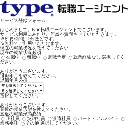
サービス登録フォーム
はじめまして。type転職エージェントでございます。
サービス利用にあたり、何点か質問させていただきます。
※所要時間は1分ほどです。
※無料でご利用いただけます。
現在の就業状況を教えてください。
現在の就業状況
必須
在職中
離職中
退職予定
就業経験なし
選択してく
ださい。
ありがとうございます。
退職年月を教えてください。
退職年月
必須
選択してください。
ありがとうございます。
直近の就業形態を教えてください。
直近の就業形態
必須
正社員
契約社員
派遣社員
パート・アルバイト
業務委託
その他
選択してください。