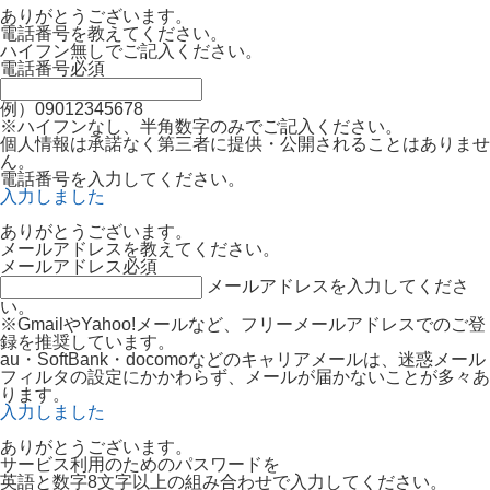
ありがとうございます。
電話番号を教えてください。
ハイフン無しでご記入ください。
電話番号
必須
例）09012345678
※ハイフンなし、半角数字のみでご記入ください。
個人情報は承諾なく第三者に提供・公開されることはありませ
ん。
電話番号を入力してください。
入力しました
ありがとうございます。
メールアドレスを教えてください。
メールアドレス
必須
メールアドレスを入力してくださ
い。
※GmailやYahoo!メールなど、フリーメールアドレスでのご登
録を推奨しています。
au・SoftBank・docomoなどのキャリアメールは、迷惑メール
フィルタの設定にかかわらず、メールが届かないことが多々あ
ります。
入力しました
ありがとうございます。
サービス利用のためのパスワードを
英語と数字8文字以上の組み合わせで入力してください。