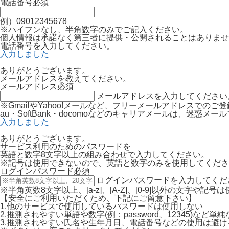
電話番号
必須
例）09012345678
※ハイフンなし、半角数字のみでご記入ください。
個人情報は承諾なく第三者に提供・公開されることはありませ
電話番号を入力してください。
入力しました
ありがとうございます。
メールアドレスを教えてください。
メールアドレス
必須
メールアドレスを入力してください
※GmailやYahoo!メールなど、フリーメールアドレスでの
au・SoftBank・docomoなどのキャリアメールは、迷
入力しました
ありがとうございます。
サービス利用のためのパスワードを
英語と数字8文字以上の組み合わせで入力してください。
※記号は使用できないので、英語と数字のみを使用してくださ
ログインパスワード
必須
ログインパスワードを入力してくだ
※半角英数8文字以上、[a-z]、[A-Z]、[0-9]以外の文字や記
【安全にご利用いただくため、下記にご留意下さい】
1.他のサービスで使用しているパスワードは使用しない
2.推測されやすい単語や数字(例：password、12345)など
3.推測されやすい氏名や生年月日、電話番号などの使用は避け