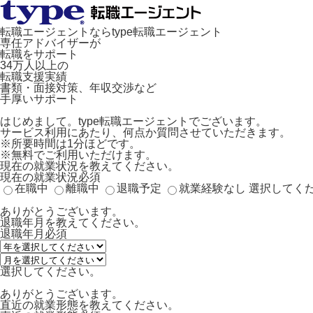
転職エージェントならtype転職エージェント
専任アドバイザーが
転職をサポート
34万人以上の
転職支援実績
書類・面接対策、年収交渉など
手厚いサポート
はじめまして。type転職エージェントでございます。
サービス利用にあたり、何点か質問させていただきます。
※所要時間は1分ほどです。
※無料でご利用いただけます。
現在の就業状況を教えてください。
現在の就業状況
必須
在職中
離職中
退職予定
就業経験なし
選択してく
ありがとうございます。
退職年月を教えてください。
退職年月
必須
選択してください。
ありがとうございます。
直近の就業形態を教えてください。