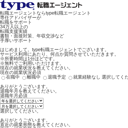
転職エージェントならtype転職エージェント
専任アドバイザーが
転職をサポート
34万人以上の
転職支援実績
書類・面接対策、年収交渉など
手厚いサポート
はじめまして。type転職エージェントでございます。
サービス利用にあたり、何点か質問させていただきます。
※所要時間は1分ほどです。
※無料でご利用いただけます。
現在の就業状況を教えてください。
現在の就業状況
必須
在職中
離職中
退職予定
就業経験なし
選択してく
ありがとうございます。
退職年月を教えてください。
退職年月
必須
選択してください。
ありがとうございます。
直近の就業形態を教えてください。