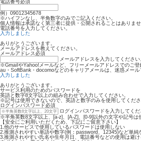
電話番号
必須
例）09012345678
※ハイフンなし、半角数字のみでご記入ください。
個人情報は承諾なく第三者に提供・公開されることはありませ
電話番号を入力してください。
入力しました
ありがとうございます。
メールアドレスを教えてください。
メールアドレス
必須
メールアドレスを入力してください
※GmailやYahoo!メールなど、フリーメールアドレスでの
au・SoftBank・docomoなどのキャリアメールは、迷
入力しました
ありがとうございます。
サービス利用のためのパスワードを
英語と数字8文字以上の組み合わせで入力してください。
※記号は使用できないので、英語と数字のみを使用してくださ
ログインパスワード
必須
ログインパスワードを入力してくだ
※半角英数8文字以上、[a-z]、[A-Z]、[0-9]以外の文字や記
【安全にご利用いただくため、下記にご留意下さい】
1.他のサービスで使用しているパスワードは使用しない
2.推測されやすい単語や数字(例：password、12345)など
3.推測されやすい氏名や生年月日、電話番号などの使用は避け