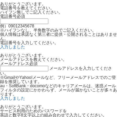
ありがとうございます。
電話番号を教えてください。
ハイフン無しでご記入ください。
電話番号
必須
例）09012345678
※ハイフンなし、半角数字のみでご記入ください。
個人情報は承諾なく第三者に提供・公開されることはありませ
ん。
電話番号を入力してください。
入力しました
ありがとうございます。
メールアドレスを教えてください。
メールアドレス
必須
メールアドレスを入力してくださ
い。
※GmailやYahoo!メールなど、フリーメールアドレスでのご登
録を推奨しています。
au・SoftBank・docomoなどのキャリアメールは、迷惑メール
フィルタの設定にかかわらず、メールが届かないことが多々あ
ります。
入力しました
ありがとうございます。
サービス利用のためのパスワードを
英語と数字8文字以上の組み合わせで入力してください。