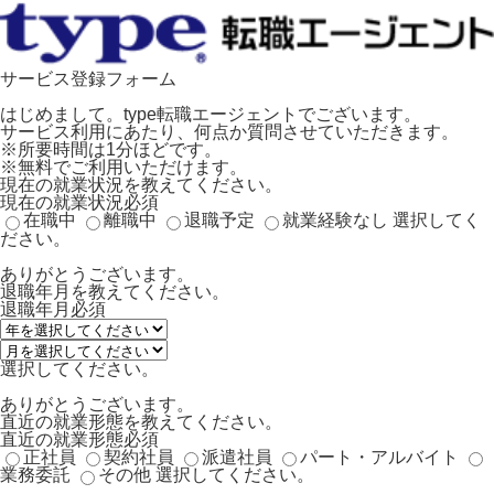
サービス登録フォーム
はじめまして。type転職エージェントでございます。
サービス利用にあたり、何点か質問させていただきます。
※所要時間は1分ほどです。
※無料でご利用いただけます。
現在の就業状況を教えてください。
現在の就業状況
必須
在職中
離職中
退職予定
就業経験なし
選択してく
ださい。
ありがとうございます。
退職年月を教えてください。
退職年月
必須
選択してください。
ありがとうございます。
直近の就業形態を教えてください。
直近の就業形態
必須
正社員
契約社員
派遣社員
パート・アルバイト
業務委託
その他
選択してください。