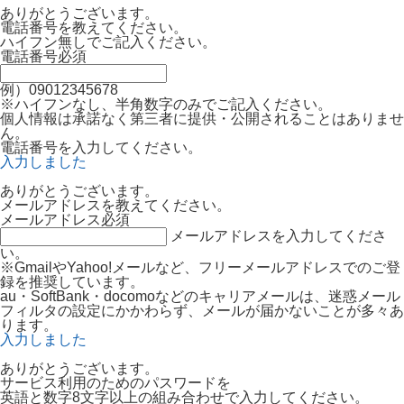
ありがとうございます。
電話番号を教えてください。
ハイフン無しでご記入ください。
電話番号
必須
例）09012345678
※ハイフンなし、半角数字のみでご記入ください。
個人情報は承諾なく第三者に提供・公開されることはありませ
ん。
電話番号を入力してください。
入力しました
ありがとうございます。
メールアドレスを教えてください。
メールアドレス
必須
メールアドレスを入力してくださ
い。
※GmailやYahoo!メールなど、フリーメールアドレスでのご登
録を推奨しています。
au・SoftBank・docomoなどのキャリアメールは、迷惑メール
フィルタの設定にかかわらず、メールが届かないことが多々あ
ります。
入力しました
ありがとうございます。
サービス利用のためのパスワードを
英語と数字8文字以上の組み合わせで入力してください。