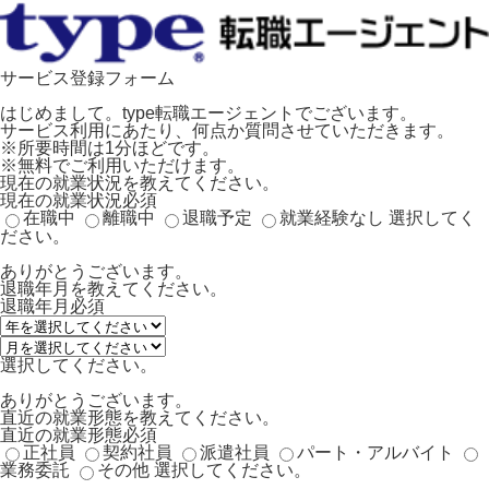
サービス登録フォーム
はじめまして。type転職エージェントでございます。
サービス利用にあたり、何点か質問させていただきます。
※所要時間は1分ほどです。
※無料でご利用いただけます。
現在の就業状況を教えてください。
現在の就業状況
必須
在職中
離職中
退職予定
就業経験なし
選択してく
ださい。
ありがとうございます。
退職年月を教えてください。
退職年月
必須
選択してください。
ありがとうございます。
直近の就業形態を教えてください。
直近の就業形態
必須
正社員
契約社員
派遣社員
パート・アルバイト
業務委託
その他
選択してください。