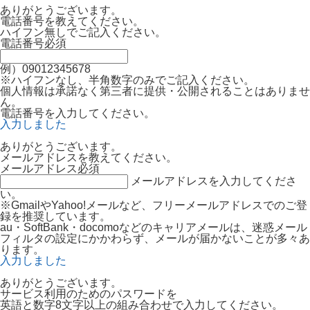
ありがとうございます。
電話番号を教えてください。
ハイフン無しでご記入ください。
電話番号
必須
例）09012345678
※ハイフンなし、半角数字のみでご記入ください。
個人情報は承諾なく第三者に提供・公開されることはありませ
ん。
電話番号を入力してください。
入力しました
ありがとうございます。
メールアドレスを教えてください。
メールアドレス
必須
メールアドレスを入力してくださ
い。
※GmailやYahoo!メールなど、フリーメールアドレスでのご登
録を推奨しています。
au・SoftBank・docomoなどのキャリアメールは、迷惑メール
フィルタの設定にかかわらず、メールが届かないことが多々あ
ります。
入力しました
ありがとうございます。
サービス利用のためのパスワードを
英語と数字8文字以上の組み合わせで入力してください。