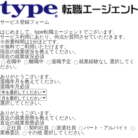
サービス登録フォーム
はじめまして。type転職エージェントでございます。
サービス利用にあたり、何点か質問させていただきます。
※所要時間は1分ほどです。
※無料でご利用いただけます。
現在の就業状況を教えてください。
現在の就業状況
必須
在職中
離職中
退職予定
就業経験なし
選択してく
ださい。
ありがとうございます。
退職年月を教えてください。
退職年月
必須
選択してください。
ありがとうございます。
直近の就業形態を教えてください。
直近の就業形態
必須
正社員
契約社員
派遣社員
パート・アルバイト
業務委託
その他
選択してください。