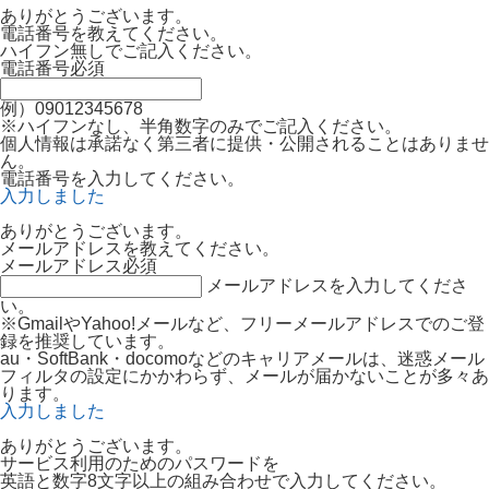
ありがとうございます。
電話番号を教えてください。
ハイフン無しでご記入ください。
電話番号
必須
例）09012345678
※ハイフンなし、半角数字のみでご記入ください。
個人情報は承諾なく第三者に提供・公開されることはありませ
ん。
電話番号を入力してください。
入力しました
ありがとうございます。
メールアドレスを教えてください。
メールアドレス
必須
メールアドレスを入力してくださ
い。
※GmailやYahoo!メールなど、フリーメールアドレスでのご登
録を推奨しています。
au・SoftBank・docomoなどのキャリアメールは、迷惑メール
フィルタの設定にかかわらず、メールが届かないことが多々あ
ります。
入力しました
ありがとうございます。
サービス利用のためのパスワードを
英語と数字8文字以上の組み合わせで入力してください。