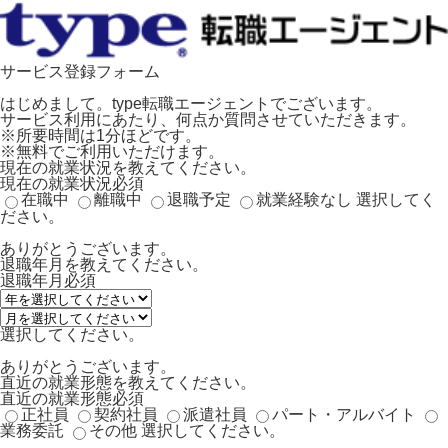
サービス登録フォーム
はじめまして。type転職エージェントでございます。
サービス利用にあたり、何点か質問させていただきます。
※所要時間は1分ほどです。
※無料でご利用いただけます。
現在の就業状況を教えてください。
現在の就業状況
必須
在職中
離職中
退職予定
就業経験なし
選択してく
ださい。
ありがとうございます。
退職年月を教えてください。
退職年月
必須
選択してください。
ありがとうございます。
直近の就業形態を教えてください。
直近の就業形態
必須
正社員
契約社員
派遣社員
パート・アルバイト
業務委託
その他
選択してください。