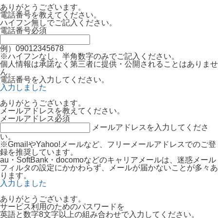
ありがとうございます。
電話番号を教えてください。
ハイフン無しでご記入ください。
電話番号
必須
例）09012345678
※ハイフンなし、半角数字のみでご記入ください。
個人情報は承諾なく第三者に提供・公開されることはありませ
ん。
電話番号を入力してください。
入力しました
ありがとうございます。
メールアドレスを教えてください。
メールアドレス
必須
メールアドレスを入力してくださ
い。
※GmailやYahoo!メールなど、フリーメールアドレスでのご登
録を推奨しています。
au・SoftBank・docomoなどのキャリアメールは、迷惑メール
フィルタの設定にかかわらず、メールが届かないことが多々あ
ります。
入力しました
ありがとうございます。
サービス利用のためのパスワードを
英語と数字8文字以上の組み合わせで入力してください。