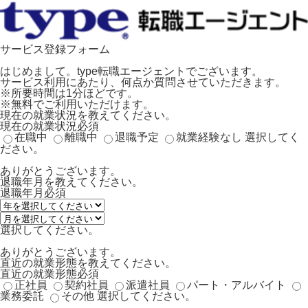
サービス登録フォーム
はじめまして。type転職エージェントでございます。
サービス利用にあたり、何点か質問させていただきます。
※所要時間は1分ほどです。
※無料でご利用いただけます。
現在の就業状況を教えてください。
現在の就業状況
必須
在職中
離職中
退職予定
就業経験なし
選択してく
ださい。
ありがとうございます。
退職年月を教えてください。
退職年月
必須
選択してください。
ありがとうございます。
直近の就業形態を教えてください。
直近の就業形態
必須
正社員
契約社員
派遣社員
パート・アルバイト
業務委託
その他
選択してください。