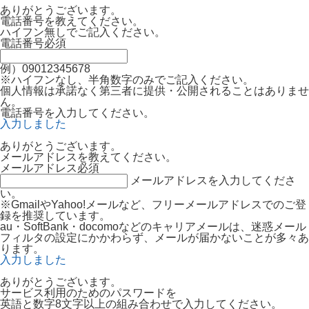
ありがとうございます。
電話番号を教えてください。
ハイフン無しでご記入ください。
電話番号
必須
例）09012345678
※ハイフンなし、半角数字のみでご記入ください。
個人情報は承諾なく第三者に提供・公開されることはありませ
ん。
電話番号を入力してください。
入力しました
ありがとうございます。
メールアドレスを教えてください。
メールアドレス
必須
メールアドレスを入力してくださ
い。
※GmailやYahoo!メールなど、フリーメールアドレスでのご登
録を推奨しています。
au・SoftBank・docomoなどのキャリアメールは、迷惑メール
フィルタの設定にかかわらず、メールが届かないことが多々あ
ります。
入力しました
ありがとうございます。
サービス利用のためのパスワードを
英語と数字8文字以上の組み合わせで入力してください。