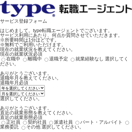
サービス登録フォーム
はじめまして。type転職エージェントでございます。
サービス利用にあたり、何点か質問させていただきます。
※所要時間は1分ほどです。
※無料でご利用いただけます。
現在の就業状況を教えてください。
現在の就業状況
必須
在職中
離職中
退職予定
就業経験なし
選択してく
ださい。
ありがとうございます。
退職年月を教えてください。
退職年月
必須
選択してください。
ありがとうございます。
直近の就業形態を教えてください。
直近の就業形態
必須
正社員
契約社員
派遣社員
パート・アルバイト
業務委託
その他
選択してください。