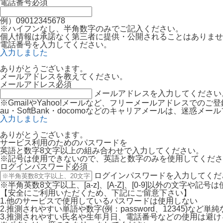
電話番号
必須
例）09012345678
※ハイフンなし、半角数字のみでご記入ください。
個人情報は承諾なく第三者に提供・公開されることはありませ
電話番号を入力してください。
入力しました
ありがとうございます。
メールアドレスを教えてください。
メールアドレス
必須
メールアドレスを入力してください
※GmailやYahoo!メールなど、フリーメールアドレスでの
au・SoftBank・docomoなどのキャリアメールは、迷
入力しました
ありがとうございます。
サービス利用のためのパスワードを
英語と数字8文字以上の組み合わせで入力してください。
※記号は使用できないので、英語と数字のみを使用してくださ
ログインパスワード
必須
ログインパスワードを入力してくだ
※半角英数8文字以上、[a-z]、[A-Z]、[0-9]以外の文字や記
【安全にご利用いただくため、下記にご留意下さい】
1.他のサービスで使用しているパスワードは使用しない
2.推測されやすい単語や数字(例：password、12345)など
3.推測されやすい氏名や生年月日、電話番号などの使用は避け