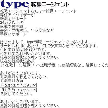
転職エージェントならtype転職エージェント
専任アドバイザーが
転職をサポート
34万人以上の
転職支援実績
書類・面接対策、年収交渉など
手厚いサポート
はじめまして。type転職エージェントでございます。
サービス利用にあたり、何点か質問させていただきます。
※所要時間は1分ほどです。
※無料でご利用いただけます。
現在の就業状況を教えてください。
現在の就業状況
必須
在職中
離職中
退職予定
就業経験なし
選択してく
ありがとうございます。
退職年月を教えてください。
退職年月
必須
選択してください。
ありがとうございます。
直近の就業形態を教えてください。