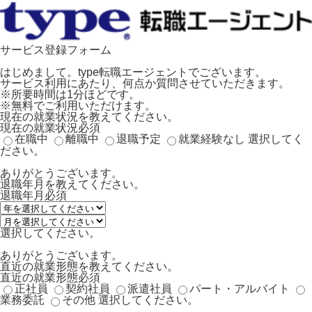
サービス登録フォーム
はじめまして。type転職エージェントでございます。
サービス利用にあたり、何点か質問させていただきます。
※所要時間は1分ほどです。
※無料でご利用いただけます。
現在の就業状況を教えてください。
現在の就業状況
必須
在職中
離職中
退職予定
就業経験なし
選択してく
ださい。
ありがとうございます。
退職年月を教えてください。
退職年月
必須
選択してください。
ありがとうございます。
直近の就業形態を教えてください。
直近の就業形態
必須
正社員
契約社員
派遣社員
パート・アルバイト
業務委託
その他
選択してください。