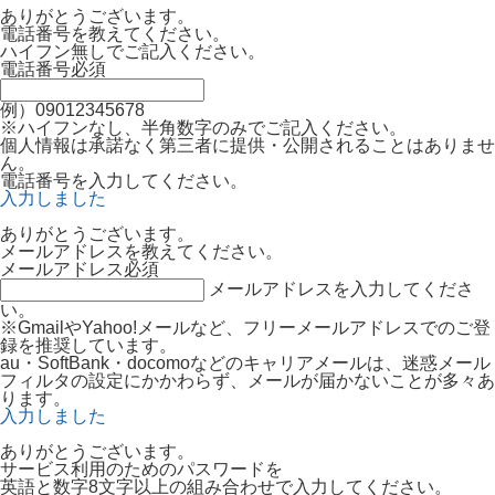
ありがとうございます。
電話番号を教えてください。
ハイフン無しでご記入ください。
電話番号
必須
例）09012345678
※ハイフンなし、半角数字のみでご記入ください。
個人情報は承諾なく第三者に提供・公開されることはありませ
ん。
電話番号を入力してください。
入力しました
ありがとうございます。
メールアドレスを教えてください。
メールアドレス
必須
メールアドレスを入力してくださ
い。
※GmailやYahoo!メールなど、フリーメールアドレスでのご登
録を推奨しています。
au・SoftBank・docomoなどのキャリアメールは、迷惑メール
フィルタの設定にかかわらず、メールが届かないことが多々あ
ります。
入力しました
ありがとうございます。
サービス利用のためのパスワードを
英語と数字8文字以上の組み合わせで入力してください。