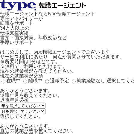
転職エージェントならtype転職エージェント
専任アドバイザーが
転職をサポート
34万人以上の
転職支援実績
書類・面接対策、年収交渉など
手厚いサポート
はじめまして。type転職エージェントでございます。
サービス利用にあたり、何点か質問させていただきます。
※所要時間は1分ほどです。
※無料でご利用いただけます。
現在の就業状況を教えてください。
現在の就業状況
必須
在職中
離職中
退職予定
就業経験なし
選択してく
ありがとうございます。
退職年月を教えてください。
退職年月
必須
選択してください。
ありがとうございます。
直近の就業形態を教えてください。