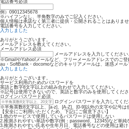
電話番号
必須
例）09012345678
※ハイフンなし、半角数字のみでご記入ください。
個人情報は承諾なく第三者に提供・公開されることはありませ
電話番号を入力してください。
入力しました
ありがとうございます。
メールアドレスを教えてください。
メールアドレス
必須
メールアドレスを入力してください
※GmailやYahoo!メールなど、フリーメールアドレスでの
au・SoftBank・docomoなどのキャリアメールは、迷
入力しました
ありがとうございます。
サービス利用のためのパスワードを
英語と数字8文字以上の組み合わせで入力してください。
※記号は使用できないので、英語と数字のみを使用してくださ
ログインパスワード
必須
ログインパスワードを入力してくだ
※半角英数8文字以上、[a-z]、[A-Z]、[0-9]以外の文字や記
【安全にご利用いただくため、下記にご留意下さい】
1.他のサービスで使用しているパスワードは使用しない
2.推測されやすい単語や数字(例：password、12345)など
3.推測されやすい氏名や生年月日、電話番号などの使用は避け