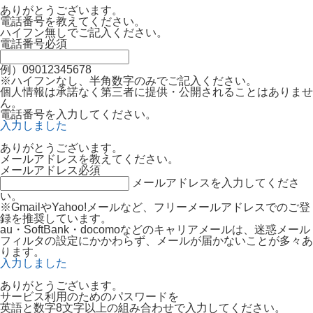
ありがとうございます。
電話番号を教えてください。
ハイフン無しでご記入ください。
電話番号
必須
例）09012345678
※ハイフンなし、半角数字のみでご記入ください。
個人情報は承諾なく第三者に提供・公開されることはありませ
ん。
電話番号を入力してください。
入力しました
ありがとうございます。
メールアドレスを教えてください。
メールアドレス
必須
メールアドレスを入力してくださ
い。
※GmailやYahoo!メールなど、フリーメールアドレスでのご登
録を推奨しています。
au・SoftBank・docomoなどのキャリアメールは、迷惑メール
フィルタの設定にかかわらず、メールが届かないことが多々あ
ります。
入力しました
ありがとうございます。
サービス利用のためのパスワードを
英語と数字8文字以上の組み合わせで入力してください。