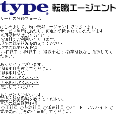
サービス登録フォーム
はじめまして。type転職エージェントでございます。
サービス利用にあたり、何点か質問させていただきます。
※所要時間は1分ほどです。
※無料でご利用いただけます。
現在の就業状況を教えてください。
現在の就業状況
必須
在職中
離職中
退職予定
就業経験なし
選択してく
ださい。
ありがとうございます。
退職年月を教えてください。
退職年月
必須
選択してください。
ありがとうございます。
直近の就業形態を教えてください。
直近の就業形態
必須
正社員
契約社員
派遣社員
パート・アルバイト
業務委託
その他
選択してください。