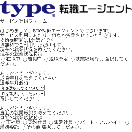
サービス登録フォーム
はじめまして。type転職エージェントでございます。
サービス利用にあたり、何点か質問させていただきます。
※所要時間は1分ほどです。
※無料でご利用いただけます。
現在の就業状況を教えてください。
現在の就業状況
必須
在職中
離職中
退職予定
就業経験なし
選択してく
ださい。
ありがとうございます。
退職年月を教えてください。
退職年月
必須
選択してください。
ありがとうございます。
直近の就業形態を教えてください。
直近の就業形態
必須
正社員
契約社員
派遣社員
パート・アルバイト
業務委託
その他
選択してください。