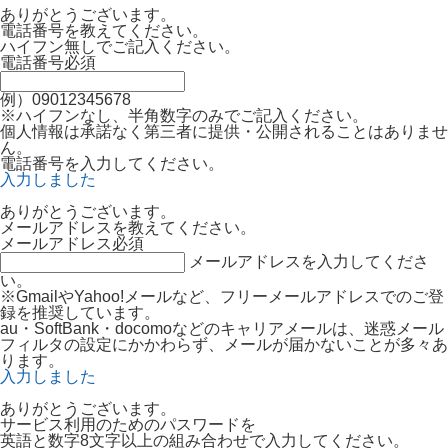
ありがとうございます。
電話番号を教えてください。
ハイフン無しでご記入ください。
電話番号
必須
例）09012345678
※ハイフンなし、半角数字のみでご記入ください。
個人情報は承諾なく第三者に提供・公開されることはありませ
ん。
電話番号を入力してください。
入力しました
ありがとうございます。
メールアドレスを教えてください。
メールアドレス
必須
メールアドレスを入力してくださ
い。
※GmailやYahoo!メールなど、フリーメールアドレスでのご登
録を推奨しています。
au・SoftBank・docomoなどのキャリアメールは、迷惑メール
フィルタの設定にかかわらず、メールが届かないことが多々あ
ります。
入力しました
ありがとうございます。
サービス利用のためのパスワードを
英語と数字8文字以上の組み合わせで入力してください。