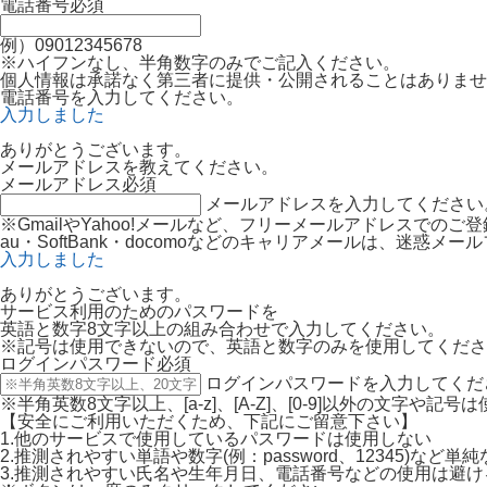
電話番号
必須
例）09012345678
※ハイフンなし、半角数字のみでご記入ください。
個人情報は承諾なく第三者に提供・公開されることはありませ
電話番号を入力してください。
入力しました
ありがとうございます。
メールアドレスを教えてください。
メールアドレス
必須
メールアドレスを入力してください
※GmailやYahoo!メールなど、フリーメールアドレスでの
au・SoftBank・docomoなどのキャリアメールは、迷
入力しました
ありがとうございます。
サービス利用のためのパスワードを
英語と数字8文字以上の組み合わせで入力してください。
※記号は使用できないので、英語と数字のみを使用してくださ
ログインパスワード
必須
ログインパスワードを入力してくだ
※半角英数8文字以上、[a-z]、[A-Z]、[0-9]以外の文字や記
【安全にご利用いただくため、下記にご留意下さい】
1.他のサービスで使用しているパスワードは使用しない
2.推測されやすい単語や数字(例：password、12345)など
3.推測されやすい氏名や生年月日、電話番号などの使用は避け