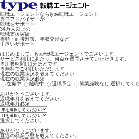
転職エージェントならtype転職エージェント
専任アドバイザーが
転職をサポート
34万人以上の
転職支援実績
書類・面接対策、年収交渉など
手厚いサポート
はじめまして。type転職エージェントでございます。
サービス利用にあたり、何点か質問させていただきます。
※所要時間は1分ほどです。
※無料でご利用いただけます。
現在の就業状況を教えてください。
現在の就業状況
必須
在職中
離職中
退職予定
就業経験なし
選択してく
ありがとうございます。
退職年月を教えてください。
退職年月
必須
選択してください。
ありがとうございます。
直近の就業形態を教えてください。