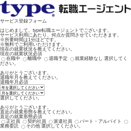
サービス登録フォーム
はじめまして。type転職エージェントでございます。
サービス利用にあたり、何点か質問させていただきます。
※所要時間は1分ほどです。
※無料でご利用いただけます。
現在の就業状況を教えてください。
現在の就業状況
必須
在職中
離職中
退職予定
就業経験なし
選択してく
ださい。
ありがとうございます。
退職年月を教えてください。
退職年月
必須
選択してください。
ありがとうございます。
直近の就業形態を教えてください。
直近の就業形態
必須
正社員
契約社員
派遣社員
パート・アルバイト
業務委託
その他
選択してください。