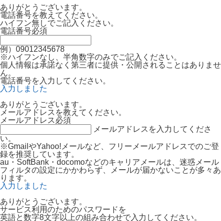
ありがとうございます。
電話番号を教えてください。
ハイフン無しでご記入ください。
電話番号
必須
例）09012345678
※ハイフンなし、半角数字のみでご記入ください。
個人情報は承諾なく第三者に提供・公開されることはありませ
ん。
電話番号を入力してください。
入力しました
ありがとうございます。
メールアドレスを教えてください。
メールアドレス
必須
メールアドレスを入力してくださ
い。
※GmailやYahoo!メールなど、フリーメールアドレスでのご登
録を推奨しています。
au・SoftBank・docomoなどのキャリアメールは、迷惑メール
フィルタの設定にかかわらず、メールが届かないことが多々あ
ります。
入力しました
ありがとうございます。
サービス利用のためのパスワードを
英語と数字8文字以上の組み合わせで入力してください。