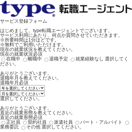
サービス登録フォーム
はじめまして。type転職エージェントでございます。
サービス利用にあたり、何点か質問させていただきます。
※所要時間は1分ほどです。
※無料でご利用いただけます。
現在の就業状況を教えてください。
現在の就業状況
必須
在職中
離職中
退職予定
就業経験なし
選択してく
ださい。
ありがとうございます。
退職年月を教えてください。
退職年月
必須
選択してください。
ありがとうございます。
直近の就業形態を教えてください。
直近の就業形態
必須
正社員
契約社員
派遣社員
パート・アルバイト
業務委託
その他
選択してください。