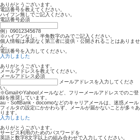
ありがとうございます。
電話番号を教えてください。
ハイフン無しでご記入ください。
電話番号
必須
例）09012345678
※ハイフンなし、半角数字のみでご記入ください。
個人情報は承諾なく第三者に提供・公開されることはありませ
ん。
電話番号を入力してください。
入力しました
ありがとうございます。
メールアドレスを教えてください。
メールアドレス
必須
メールアドレスを入力してくださ
い。
※GmailやYahoo!メールなど、フリーメールアドレスでのご登
録を推奨しています。
au・SoftBank・docomoなどのキャリアメールは、迷惑メール
フィルタの設定にかかわらず、メールが届かないことが多々あ
ります。
入力しました
ありがとうございます。
サービス利用のためのパスワードを
英語と数字8文字以上の組み合わせで入力してください。