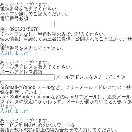
ありがとうございます。
電話番号を教えてください。
ハイフン無しでご記入ください。
電話番号
必須
例）09012345678
※ハイフンなし、半角数字のみでご記入ください。
個人情報は承諾なく第三者に提供・公開されることはありませ
ん。
電話番号を入力してください。
入力しました
ありがとうございます。
メールアドレスを教えてください。
メールアドレス
必須
メールアドレスを入力してくださ
い。
※GmailやYahoo!メールなど、フリーメールアドレスでのご登
録を推奨しています。
au・SoftBank・docomoなどのキャリアメールは、迷惑メール
フィルタの設定にかかわらず、メールが届かないことが多々あ
ります。
入力しました
ありがとうございます。
サービス利用のためのパスワードを
英語と数字8文字以上の組み合わせで入力してください。