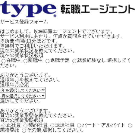
サービス登録フォーム
はじめまして。type転職エージェントでございます。
サービス利用にあたり、何点か質問させていただきます。
※所要時間は1分ほどです。
※無料でご利用いただけます。
現在の就業状況を教えてください。
現在の就業状況
必須
在職中
離職中
退職予定
就業経験なし
選択してく
ださい。
ありがとうございます。
退職年月を教えてください。
退職年月
必須
選択してください。
ありがとうございます。
直近の就業形態を教えてください。
直近の就業形態
必須
正社員
契約社員
派遣社員
パート・アルバイト
業務委託
その他
選択してください。