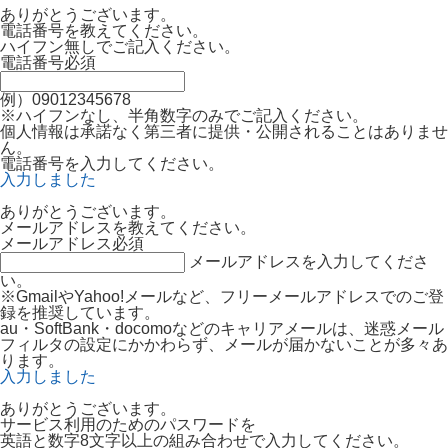
ありがとうございます。
電話番号を教えてください。
ハイフン無しでご記入ください。
電話番号
必須
例）09012345678
※ハイフンなし、半角数字のみでご記入ください。
個人情報は承諾なく第三者に提供・公開されることはありませ
ん。
電話番号を入力してください。
入力しました
ありがとうございます。
メールアドレスを教えてください。
メールアドレス
必須
メールアドレスを入力してくださ
い。
※GmailやYahoo!メールなど、フリーメールアドレスでのご登
録を推奨しています。
au・SoftBank・docomoなどのキャリアメールは、迷惑メール
フィルタの設定にかかわらず、メールが届かないことが多々あ
ります。
入力しました
ありがとうございます。
サービス利用のためのパスワードを
英語と数字8文字以上の組み合わせで入力してください。