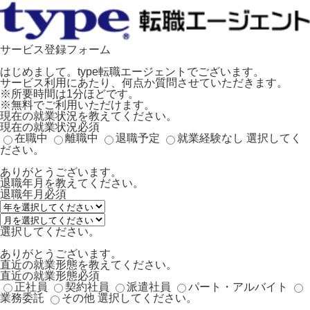
サービス登録フォーム
はじめまして。type転職エージェントでございます。
サービス利用にあたり、何点か質問させていただきます。
※所要時間は1分ほどです。
※無料でご利用いただけます。
現在の就業状況を教えてください。
現在の就業状況
必須
在職中
離職中
退職予定
就業経験なし
選択してく
ださい。
ありがとうございます。
退職年月を教えてください。
退職年月
必須
選択してください。
ありがとうございます。
直近の就業形態を教えてください。
直近の就業形態
必須
正社員
契約社員
派遣社員
パート・アルバイト
業務委託
その他
選択してください。