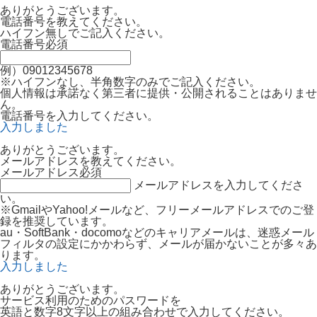
ありがとうございます。
電話番号を教えてください。
ハイフン無しでご記入ください。
電話番号
必須
例）09012345678
※ハイフンなし、半角数字のみでご記入ください。
個人情報は承諾なく第三者に提供・公開されることはありませ
ん。
電話番号を入力してください。
入力しました
ありがとうございます。
メールアドレスを教えてください。
メールアドレス
必須
メールアドレスを入力してくださ
い。
※GmailやYahoo!メールなど、フリーメールアドレスでのご登
録を推奨しています。
au・SoftBank・docomoなどのキャリアメールは、迷惑メール
フィルタの設定にかかわらず、メールが届かないことが多々あ
ります。
入力しました
ありがとうございます。
サービス利用のためのパスワードを
英語と数字8文字以上の組み合わせで入力してください。