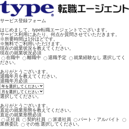
サービス登録フォーム
はじめまして。type転職エージェントでございます。
サービス利用にあたり、何点か質問させていただきます。
※所要時間は1分ほどです。
※無料でご利用いただけます。
現在の就業状況を教えてください。
現在の就業状況
必須
在職中
離職中
退職予定
就業経験なし
選択してく
ださい。
ありがとうございます。
退職年月を教えてください。
退職年月
必須
選択してください。
ありがとうございます。
直近の就業形態を教えてください。
直近の就業形態
必須
正社員
契約社員
派遣社員
パート・アルバイト
業務委託
その他
選択してください。