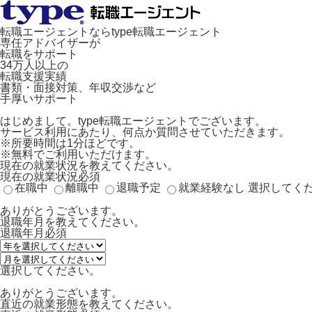
転職エージェントならtype転職エージェント
専任アドバイザーが
転職をサポート
34万人以上の
転職支援実績
書類・面接対策、年収交渉など
手厚いサポート
はじめまして。type転職エージェントでございます。
サービス利用にあたり、何点か質問させていただきます。
※所要時間は1分ほどです。
※無料でご利用いただけます。
現在の就業状況を教えてください。
現在の就業状況
必須
在職中
離職中
退職予定
就業経験なし
選択してく
ありがとうございます。
退職年月を教えてください。
退職年月
必須
選択してください。
ありがとうございます。
直近の就業形態を教えてください。