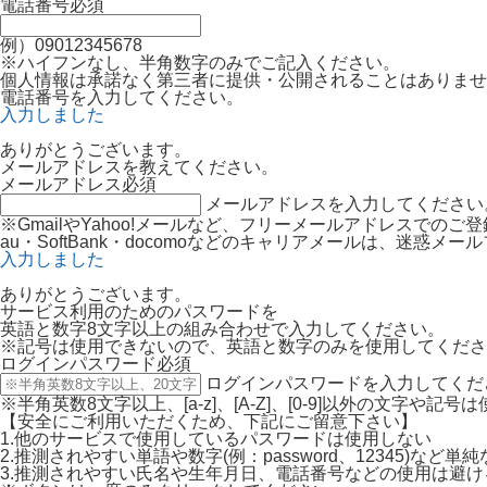
電話番号
必須
例）09012345678
※ハイフンなし、半角数字のみでご記入ください。
個人情報は承諾なく第三者に提供・公開されることはありませ
電話番号を入力してください。
入力しました
ありがとうございます。
メールアドレスを教えてください。
メールアドレス
必須
メールアドレスを入力してください
※GmailやYahoo!メールなど、フリーメールアドレスでの
au・SoftBank・docomoなどのキャリアメールは、迷
入力しました
ありがとうございます。
サービス利用のためのパスワードを
英語と数字8文字以上の組み合わせで入力してください。
※記号は使用できないので、英語と数字のみを使用してくださ
ログインパスワード
必須
ログインパスワードを入力してくだ
※半角英数8文字以上、[a-z]、[A-Z]、[0-9]以外の文字や記
【安全にご利用いただくため、下記にご留意下さい】
1.他のサービスで使用しているパスワードは使用しない
2.推測されやすい単語や数字(例：password、12345)など
3.推測されやすい氏名や生年月日、電話番号などの使用は避け