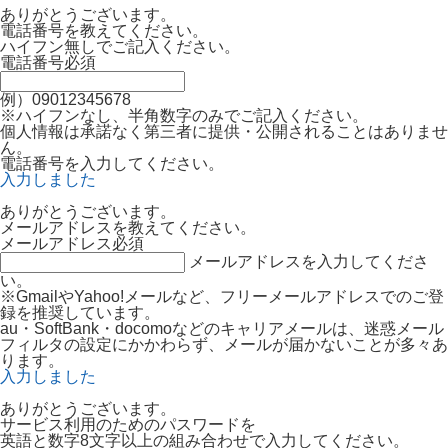
ありがとうございます。
電話番号を教えてください。
ハイフン無しでご記入ください。
電話番号
必須
例）09012345678
※ハイフンなし、半角数字のみでご記入ください。
個人情報は承諾なく第三者に提供・公開されることはありませ
ん。
電話番号を入力してください。
入力しました
ありがとうございます。
メールアドレスを教えてください。
メールアドレス
必須
メールアドレスを入力してくださ
い。
※GmailやYahoo!メールなど、フリーメールアドレスでのご登
録を推奨しています。
au・SoftBank・docomoなどのキャリアメールは、迷惑メール
フィルタの設定にかかわらず、メールが届かないことが多々あ
ります。
入力しました
ありがとうございます。
サービス利用のためのパスワードを
英語と数字8文字以上の組み合わせで入力してください。