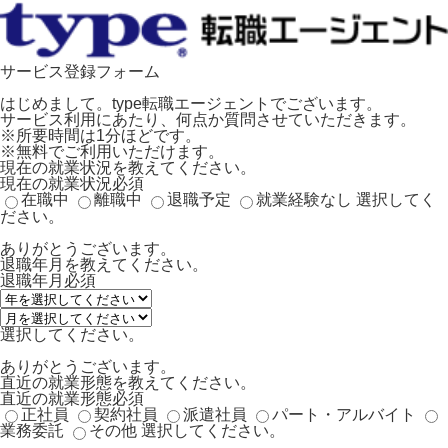
サービス登録フォーム
はじめまして。type転職エージェントでございます。
サービス利用にあたり、何点か質問させていただきます。
※所要時間は1分ほどです。
※無料でご利用いただけます。
現在の就業状況を教えてください。
現在の就業状況
必須
在職中
離職中
退職予定
就業経験なし
選択してく
ださい。
ありがとうございます。
退職年月を教えてください。
退職年月
必須
選択してください。
ありがとうございます。
直近の就業形態を教えてください。
直近の就業形態
必須
正社員
契約社員
派遣社員
パート・アルバイト
業務委託
その他
選択してください。