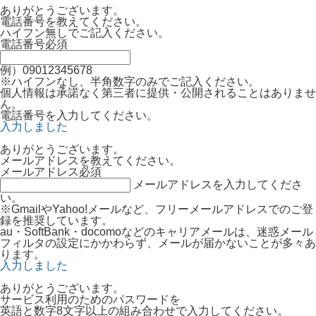
ありがとうございます。
電話番号を教えてください。
ハイフン無しでご記入ください。
電話番号
必須
例）09012345678
※ハイフンなし、半角数字のみでご記入ください。
個人情報は承諾なく第三者に提供・公開されることはありませ
ん。
電話番号を入力してください。
入力しました
ありがとうございます。
メールアドレスを教えてください。
メールアドレス
必須
メールアドレスを入力してくださ
い。
※GmailやYahoo!メールなど、フリーメールアドレスでのご登
録を推奨しています。
au・SoftBank・docomoなどのキャリアメールは、迷惑メール
フィルタの設定にかかわらず、メールが届かないことが多々あ
ります。
入力しました
ありがとうございます。
サービス利用のためのパスワードを
英語と数字8文字以上の組み合わせで入力してください。