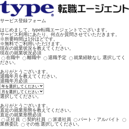
サービス登録フォーム
はじめまして。type転職エージェントでございます。
サービス利用にあたり、何点か質問させていただきます。
※所要時間は1分ほどです。
※無料でご利用いただけます。
現在の就業状況を教えてください。
現在の就業状況
必須
在職中
離職中
退職予定
就業経験なし
選択してく
ださい。
ありがとうございます。
退職年月を教えてください。
退職年月
必須
選択してください。
ありがとうございます。
直近の就業形態を教えてください。
直近の就業形態
必須
正社員
契約社員
派遣社員
パート・アルバイト
業務委託
その他
選択してください。