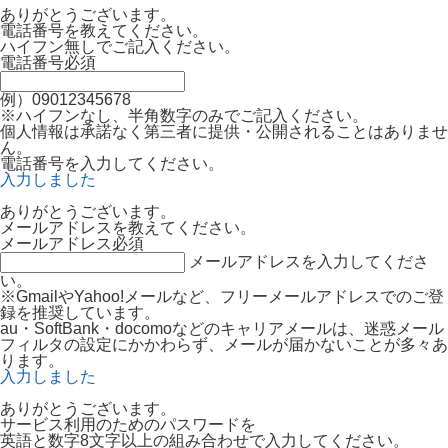
ありがとうございます。
電話番号を教えてください。
ハイフン無しでご記入ください。
電話番号
必須
例）09012345678
※ハイフンなし、半角数字のみでご記入ください。
個人情報は承諾なく第三者に提供・公開されることはありませ
ん。
電話番号を入力してください。
入力しました
ありがとうございます。
メールアドレスを教えてください。
メールアドレス
必須
メールアドレスを入力してくださ
い。
※GmailやYahoo!メールなど、フリーメールアドレスでのご登
録を推奨しています。
au・SoftBank・docomoなどのキャリアメールは、迷惑メール
フィルタの設定にかかわらず、メールが届かないことが多々あ
ります。
入力しました
ありがとうございます。
サービス利用のためのパスワードを
英語と数字8文字以上の組み合わせで入力してください。