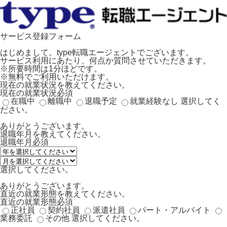
サービス登録フォーム
はじめまして。type転職エージェントでございます。
サービス利用にあたり、何点か質問させていただきます。
※所要時間は1分ほどです。
※無料でご利用いただけます。
現在の就業状況を教えてください。
現在の就業状況
必須
在職中
離職中
退職予定
就業経験なし
選択してく
ださい。
ありがとうございます。
退職年月を教えてください。
退職年月
必須
選択してください。
ありがとうございます。
直近の就業形態を教えてください。
直近の就業形態
必須
正社員
契約社員
派遣社員
パート・アルバイト
業務委託
その他
選択してください。