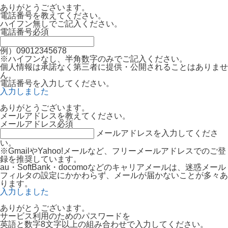
ありがとうございます。
電話番号を教えてください。
ハイフン無しでご記入ください。
電話番号
必須
例）09012345678
※ハイフンなし、半角数字のみでご記入ください。
個人情報は承諾なく第三者に提供・公開されることはありませ
ん。
電話番号を入力してください。
入力しました
ありがとうございます。
メールアドレスを教えてください。
メールアドレス
必須
メールアドレスを入力してくださ
い。
※GmailやYahoo!メールなど、フリーメールアドレスでのご登
録を推奨しています。
au・SoftBank・docomoなどのキャリアメールは、迷惑メール
フィルタの設定にかかわらず、メールが届かないことが多々あ
ります。
入力しました
ありがとうございます。
サービス利用のためのパスワードを
英語と数字8文字以上の組み合わせで入力してください。