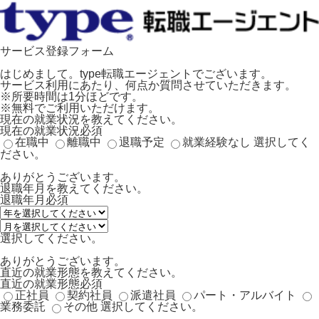
サービス登録フォーム
はじめまして。type転職エージェントでございます。
サービス利用にあたり、何点か質問させていただきます。
※所要時間は1分ほどです。
※無料でご利用いただけます。
現在の就業状況を教えてください。
現在の就業状況
必須
在職中
離職中
退職予定
就業経験なし
選択してく
ださい。
ありがとうございます。
退職年月を教えてください。
退職年月
必須
選択してください。
ありがとうございます。
直近の就業形態を教えてください。
直近の就業形態
必須
正社員
契約社員
派遣社員
パート・アルバイト
業務委託
その他
選択してください。