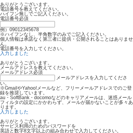
ありがとうございます。
電話番号を教えてください。
ハイフン無しでご記入ください。
電話番号
必須
例）09012345678
※ハイフンなし、半角数字のみでご記入ください。
個人情報は承諾なく第三者に提供・公開されることはありませ
ん。
電話番号を入力してください。
入力しました
ありがとうございます。
メールアドレスを教えてください。
メールアドレス
必須
メールアドレスを入力してくださ
い。
※GmailやYahoo!メールなど、フリーメールアドレスでのご登
録を推奨しています。
au・SoftBank・docomoなどのキャリアメールは、迷惑メール
フィルタの設定にかかわらず、メールが届かないことが多々あ
ります。
入力しました
ありがとうございます。
サービス利用のためのパスワードを
英語と数字8文字以上の組み合わせで入力してください。