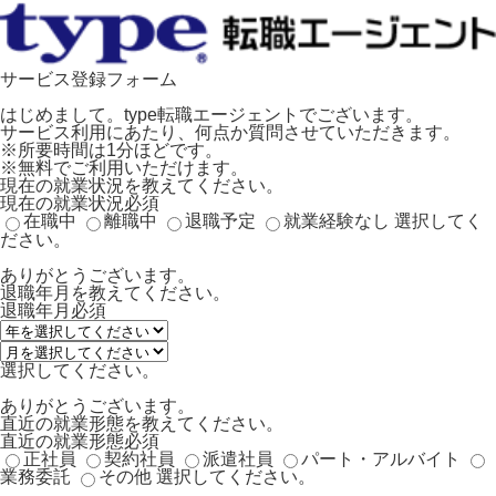
サービス登録フォーム
はじめまして。type転職エージェントでございます。
サービス利用にあたり、何点か質問させていただきます。
※所要時間は1分ほどです。
※無料でご利用いただけます。
現在の就業状況を教えてください。
現在の就業状況
必須
在職中
離職中
退職予定
就業経験なし
選択してく
ださい。
ありがとうございます。
退職年月を教えてください。
退職年月
必須
選択してください。
ありがとうございます。
直近の就業形態を教えてください。
直近の就業形態
必須
正社員
契約社員
派遣社員
パート・アルバイト
業務委託
その他
選択してください。