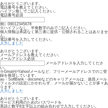
ありがとうございます。
電話番号を教えてください。
ハイフン無しでご記入ください。
電話番号
必須
例）09012345678
※ハイフンなし、半角数字のみでご記入ください。
個人情報は承諾なく第三者に提供・公開されることはありませ
ん。
電話番号を入力してください。
入力しました
ありがとうございます。
メールアドレスを教えてください。
メールアドレス
必須
メールアドレスを入力してくださ
い。
※GmailやYahoo!メールなど、フリーメールアドレスでのご登
録を推奨しています。
au・SoftBank・docomoなどのキャリアメールは、迷惑メール
フィルタの設定にかかわらず、メールが届かないことが多々あ
ります。
入力しました
ありがとうございます。
サービス利用のためのパスワードを
英語と数字8文字以上の組み合わせで入力してください。