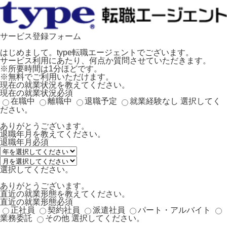
サービス登録フォーム
はじめまして。type転職エージェントでございます。
サービス利用にあたり、何点か質問させていただきます。
※所要時間は1分ほどです。
※無料でご利用いただけます。
現在の就業状況を教えてください。
現在の就業状況
必須
在職中
離職中
退職予定
就業経験なし
選択してく
ださい。
ありがとうございます。
退職年月を教えてください。
退職年月
必須
選択してください。
ありがとうございます。
直近の就業形態を教えてください。
直近の就業形態
必須
正社員
契約社員
派遣社員
パート・アルバイト
業務委託
その他
選択してください。