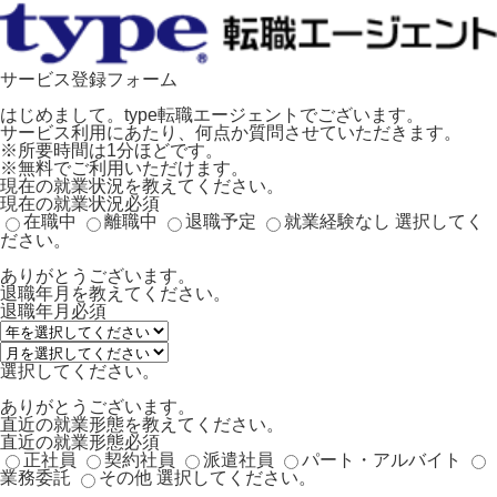
サービス登録フォーム
はじめまして。type転職エージェントでございます。
サービス利用にあたり、何点か質問させていただきます。
※所要時間は1分ほどです。
※無料でご利用いただけます。
現在の就業状況を教えてください。
現在の就業状況
必須
在職中
離職中
退職予定
就業経験なし
選択してく
ださい。
ありがとうございます。
退職年月を教えてください。
退職年月
必須
選択してください。
ありがとうございます。
直近の就業形態を教えてください。
直近の就業形態
必須
正社員
契約社員
派遣社員
パート・アルバイト
業務委託
その他
選択してください。