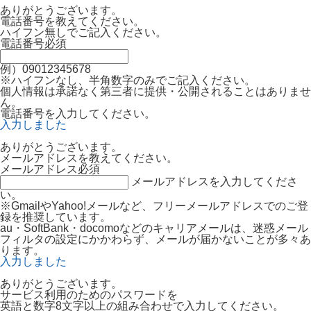
ありがとうございます。
電話番号を教えてください。
ハイフン無しでご記入ください。
電話番号
必須
例）09012345678
※ハイフンなし、半角数字のみでご記入ください。
個人情報は承諾なく第三者に提供・公開されることはありませ
ん。
電話番号を入力してください。
入力しました
ありがとうございます。
メールアドレスを教えてください。
メールアドレス
必須
メールアドレスを入力してくださ
い。
※GmailやYahoo!メールなど、フリーメールアドレスでのご登
録を推奨しています。
au・SoftBank・docomoなどのキャリアメールは、迷惑メール
フィルタの設定にかかわらず、メールが届かないことが多々あ
ります。
入力しました
ありがとうございます。
サービス利用のためのパスワードを
英語と数字8文字以上の組み合わせで入力してください。