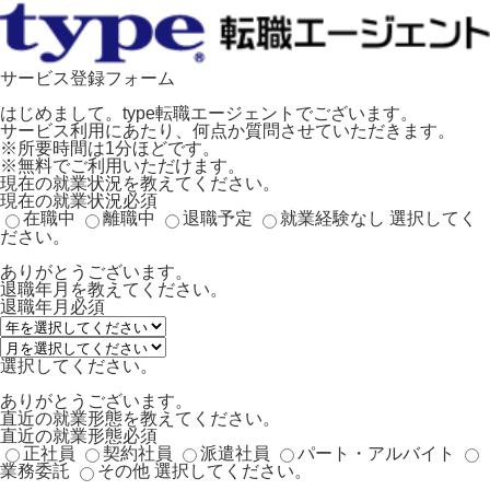
サービス登録フォーム
はじめまして。type転職エージェントでございます。
サービス利用にあたり、何点か質問させていただきます。
※所要時間は1分ほどです。
※無料でご利用いただけます。
現在の就業状況を教えてください。
現在の就業状況
必須
在職中
離職中
退職予定
就業経験なし
選択してく
ださい。
ありがとうございます。
退職年月を教えてください。
退職年月
必須
選択してください。
ありがとうございます。
直近の就業形態を教えてください。
直近の就業形態
必須
正社員
契約社員
派遣社員
パート・アルバイト
業務委託
その他
選択してください。