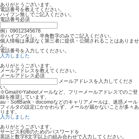
ありがとうございます。
電話番号を教えてください。
ハイフン無しでご記入ください。
電話番号
必須
例）09012345678
※ハイフンなし、半角数字のみでご記入ください。
個人情報は承諾なく第三者に提供・公開されることはありませ
ん。
電話番号を入力してください。
入力しました
ありがとうございます。
メールアドレスを教えてください。
メールアドレス
必須
メールアドレスを入力してくださ
い。
※GmailやYahoo!メールなど、フリーメールアドレスでのご登
録を推奨しています。
au・SoftBank・docomoなどのキャリアメールは、迷惑メール
フィルタの設定にかかわらず、メールが届かないことが多々あ
ります。
入力しました
ありがとうございます。
サービス利用のためのパスワードを
英語と数字8文字以上の組み合わせで入力してください。