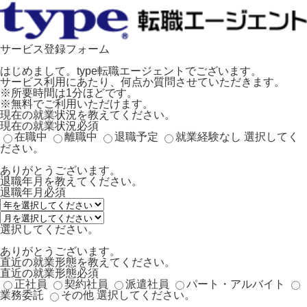
サービス登録フォーム
はじめまして。type転職エージェントでございます。
サービス利用にあたり、何点か質問させていただきます。
※所要時間は1分ほどです。
※無料でご利用いただけます。
現在の就業状況を教えてください。
現在の就業状況
必須
在職中
離職中
退職予定
就業経験なし
選択してく
ださい。
ありがとうございます。
退職年月を教えてください。
退職年月
必須
選択してください。
ありがとうございます。
直近の就業形態を教えてください。
直近の就業形態
必須
正社員
契約社員
派遣社員
パート・アルバイト
業務委託
その他
選択してください。