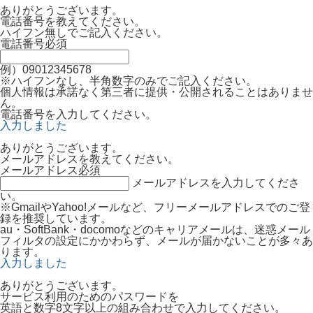
ありがとうございます。
電話番号を教えてください。
ハイフン無しでご記入ください。
電話番号
必須
例）09012345678
※ハイフンなし、半角数字のみでご記入ください。
個人情報は承諾なく第三者に提供・公開されることはありませ
ん。
電話番号を入力してください。
入力しました
ありがとうございます。
メールアドレスを教えてください。
メールアドレス
必須
メールアドレスを入力してくださ
い。
※GmailやYahoo!メールなど、フリーメールアドレスでのご登
録を推奨しています。
au・SoftBank・docomoなどのキャリアメールは、迷惑メール
フィルタの設定にかかわらず、メールが届かないことが多々あ
ります。
入力しました
ありがとうございます。
サービス利用のためのパスワードを
英語と数字8文字以上の組み合わせで入力してください。