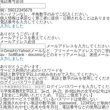
電話番号
必須
例）09012345678
※ハイフンなし、半角数字のみでご記入ください。
個人情報は承諾なく第三者に提供・公開されることはありませ
電話番号を入力してください。
入力しました
ありがとうございます。
メールアドレスを教えてください。
メールアドレス
必須
メールアドレスを入力してください
※GmailやYahoo!メールなど、フリーメールアドレスでの
au・SoftBank・docomoなどのキャリアメールは、迷
入力しました
ありがとうございます。
サービス利用のためのパスワードを
英語と数字8文字以上の組み合わせで入力してください。
※記号は使用できないので、英語と数字のみを使用してくださ
ログインパスワード
必須
ログインパスワードを入力してくだ
※半角英数8文字以上、[a-z]、[A-Z]、[0-9]以外の文字や記
【安全にご利用いただくため、下記にご留意下さい】
1.他のサービスで使用しているパスワードは使用しない
2.推測されやすい単語や数字(例：password、12345)など
3.推測されやすい氏名や生年月日、電話番号などの使用は避け