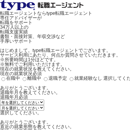
転職エージェントならtype転職エージェント
専任アドバイザーが
転職をサポート
34万人以上の
転職支援実績
書類・面接対策、年収交渉など
手厚いサポート
はじめまして。type転職エージェントでございます。
サービス利用にあたり、何点か質問させていただきます。
※所要時間は1分ほどです。
※無料でご利用いただけます。
現在の就業状況を教えてください。
現在の就業状況
必須
在職中
離職中
退職予定
就業経験なし
選択してく
ありがとうございます。
退職年月を教えてください。
退職年月
必須
選択してください。
ありがとうございます。
直近の就業形態を教えてください。